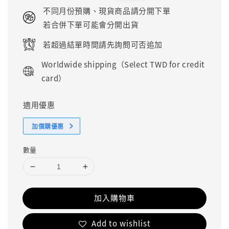
price
price
不同月份預購、現貨商品請分開下單
若合併下單可能會分開出貨
若超過結單時間請先詢問可否追加
Worldwide shipping（Select TWD for credit
card）
適用優惠
加價購優惠
數量
加入購物車
Add to wishlist