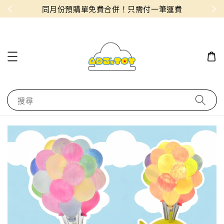
物！
同月份預購單免費合併！只需付一筆運費
搜尋