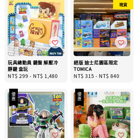
現貨
玩具總動員 鍵盤 解壓冷
絕版 迪士尼園區限定
靜鍵 盒玩
TOMICA
Regular
NT$ 299
-
NT$ 1,480
Regular
NT$ 315
-
NT$ 840
price
price
優惠
優惠