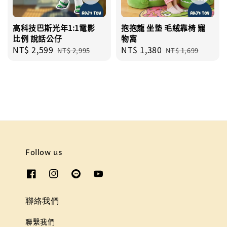
高科技巴斯光年1:1電影
抱抱龍 坐墊 毛絨靠椅 寵
比例 說話公仔
物窩
Sale
NT$ 2,599
Regular
Sale
NT$ 1,380
Regular
NT$ 2,995
NT$ 1,699
price
price
price
price
Follow us
聯絡我們
聯繫我們