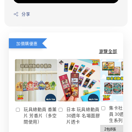
分享
加價購優惠
瀏覽全部
集卡社 玩
玩具總動員 香薰
日本 玩具總動員
員 30週年
片 芳香片（多空
30週年 名場面膠
生系列 收
間使用）
片透卡