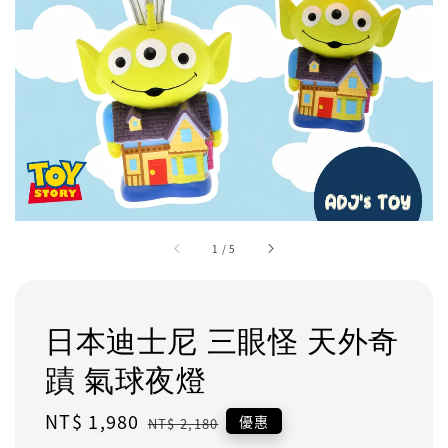
1
/
5
日本迪士尼 三眼怪 天外奇
蹟 氣球夜燈
Sale
NT$ 1,980
Regular
優惠
NT$ 2,180