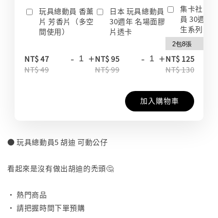
集卡社 玩
玩具總動員 香薰
日本 玩具總動員
員 30週年
片 芳香片（多空
30週年 名場面膠
生系列 收
間使用）
片透卡
-
+
-
+
-
NT$ 47
NT$ 95
NT$ 125
NT$ 49
NT$ 99
NT$ 130
加入購物車
● 玩具總動員5 胡迪 可動公仔
⠀
看起來是沒有做出胡迪的禿頭🤔
⠀
• 熱門商品
• 請把握時間下單預購