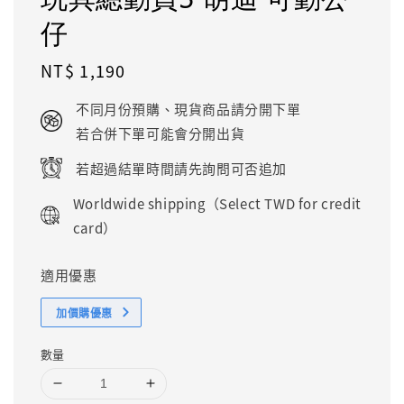
仔
Regular
NT$ 1,190
price
不同月份預購、現貨商品請分開下單
若合併下單可能會分開出貨
若超過結單時間請先詢問可否追加
Worldwide shipping（Select TWD for credit
card）
適用優惠
加價購優惠
數量