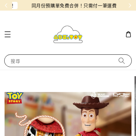
物！
同月份預購單免費合併！只需付一筆運費
搜尋