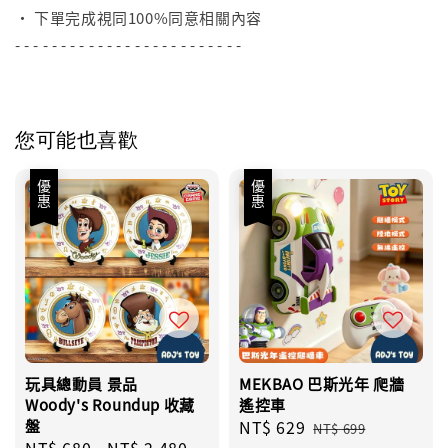
• 下單完成視同100%同意相關內容
- - - - - - - - - - - - - - - - - - - - - - - - -
您可能也喜歡
優惠
優惠
玩具總動員 景品
MEKBAO 巴斯光年 爬牆
Woody's Roundup 收藏
遙控車
盤
Sale
NT$ 629
Regular
NT$ 699
Sale
NT$ 680
-
NT$ 2,480
Regular