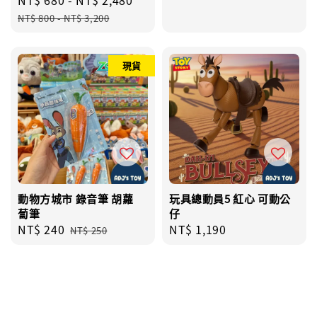
price
price
price
price
NT$ 800
-
NT$ 3,200
現貨
動物方城市 錄音筆 胡蘿
玩具總動員5 紅心 可動公
蔔筆
仔
Sale
NT$ 240
Regular
Regular
NT$ 1,190
NT$ 250
price
price
price