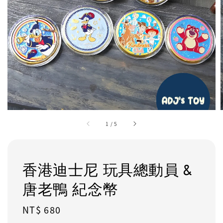
1
/
5
香港迪士尼 玩具總動員 &
唐老鴨 紀念幣
Regular
NT$ 680