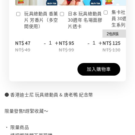
集卡社 玩
玩具總動員 香薰
日本 玩具總動員
員 30週年
片 芳香片（多空
30週年 名場面膠
生系列 收
間使用）
片透卡
-
+
-
+
-
NT$ 47
NT$ 95
NT$ 125
NT$ 49
NT$ 99
NT$ 130
加入購物車
● 香港迪士尼 玩具總動員 & 唐老鴨 紀念幣
⠀
限量發售❗️趕緊收藏～
⠀
• 限量商品