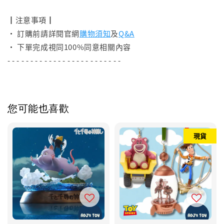
┃注意事項┃
• 訂購前請詳閱官網
購物須知
及
Q&A
• 下單完成視同100%同意相關內容
- - - - - - - - - - - - - - - - - - - - - - - - -
您可能也喜歡
現貨