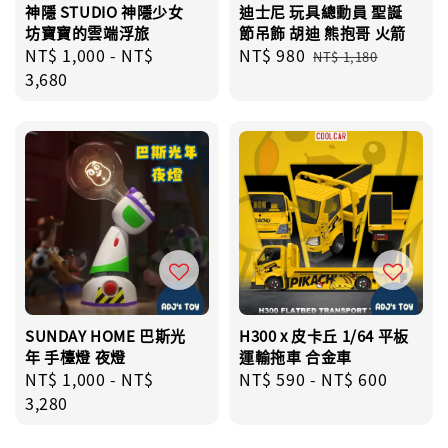
神隱 STUDIO 神隱少女
迪士尼 玩具總動員 聖誕
坊寶寶的雲端浮旅
節吊飾 胡迪 熊抱哥 火箭
Regular
NT$ 1,000
-
NT$
Sale
NT$ 980
Regular
NT$ 1,180
price
3,680
price
price
SUNDAY HOME 巴斯光
H300 x 皮卡丘 1/64 平板
年 手檯燈 夜燈
運輸拖車 合金車
Regular
NT$ 1,000
-
NT$
Regular
NT$ 590
-
NT$ 600
price
3,280
price