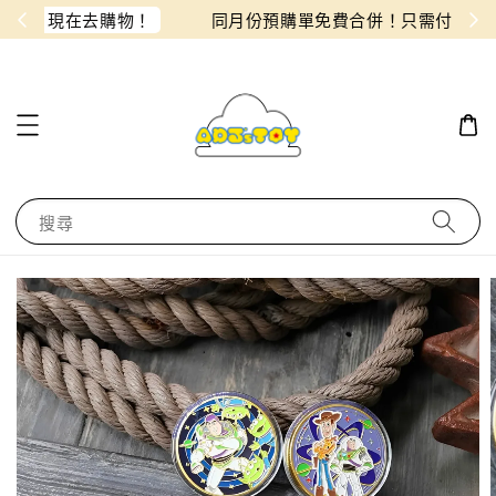
物！
同月份預購單免費合併！只需付一筆運費
搜尋