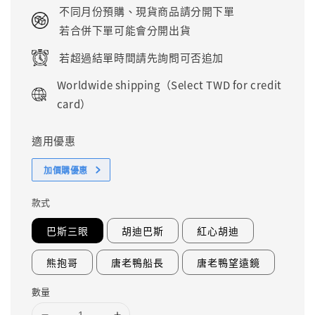
price
不同月份預購、現貨商品請分開下單
若合併下單可能會分開出貨
若超過結單時間請先詢問可否追加
Worldwide shipping（Select TWD for credit
card）
適用優惠
加價購優惠
款式
巴斯三眼
胡迪巴斯
紅心胡迪
熊抱哥
唐老鴨船長
唐老鴨望遠鏡
數量