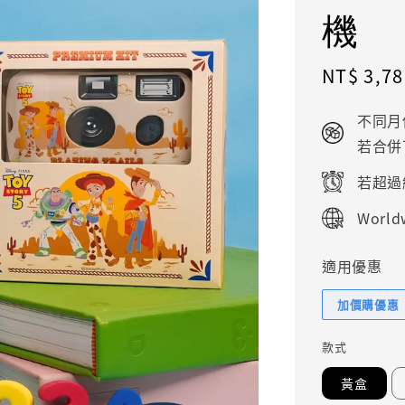
機
Sale
NT$ 3,78
price
不同月
若合併
若超過
Worldw
適用優惠
加價購優惠
款式
黃盒