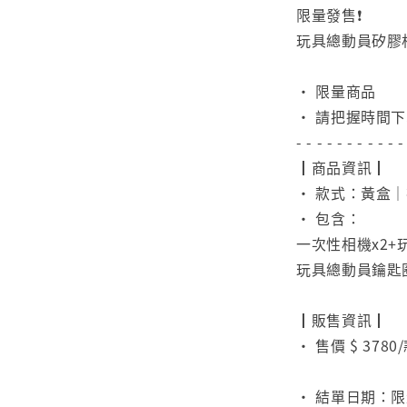
限量發售❗️
玩具總動員矽膠
⠀
• 限量商品
• 請把握時間
- - - - - - - - - - -
┃商品資訊┃
• 款式：黃盒
• 包含：
一次性相機x2+
玩具總動員鑰匙
⠀
┃販售資訊┃
• 售價 $ 378
⠀
• 結單日期：限