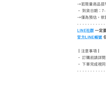
→若限量商品提
• 到貨日期：7-
→僅為預估，依
- - - - - - - - - - -
LINE社群
一定要
官方LINE帳號
┃注意事項┃
• 訂購前請詳
• 下單完成視同
- - - - - - - - - - -