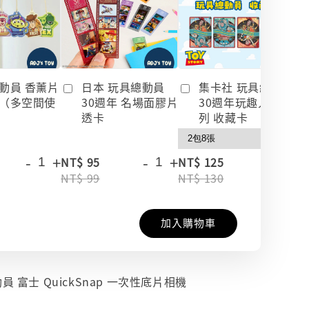
動員 香薰片
日本 玩具總動員
集卡社 玩具總動員
（多空間使
30週年 名場面膠片
30週年玩趣人生系
透卡
列 收藏卡
-
+
-
+
-
+
NT$ 95
NT$ 125
NT$ 99
NT$ 130
加入購物車
員 富士 QuickSnap 一次性底片相機