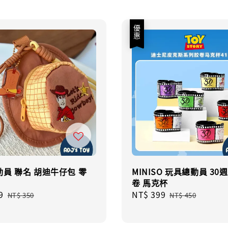
優惠
員 聯名 胡迪牛仔包 零
MINISO 玩具總動員 30
卷 馬克杯
9
Regular
Sale
NT$ 399
Regular
NT$ 350
NT$ 450
price
price
price