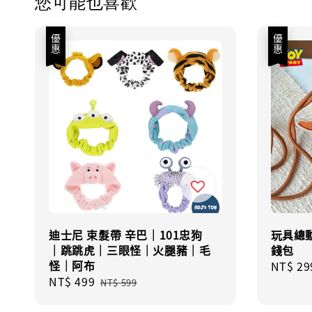
您可能也喜歡
優惠
優惠
迪士尼 束髮帶 辛巴｜101忠狗
玩具總動
｜跳跳虎｜三眼怪｜火腿豬｜毛
錢包
怪｜阿布
Sale
NT$ 29
Sale
NT$ 499
Regular
price
NT$ 599
price
price