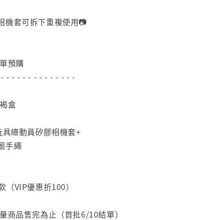
相機套可拆下重複使用📷
下單預購
 - - - - - - - - - - - - - -
｜褐盒
玩具總動員矽膠相機套+
圈手繩
0/款（VIP優惠折100）
量商品售完為止（首批6/10結單）