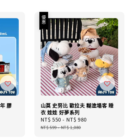
優惠
週年 膠
山莫 史努比 歐拉夫 糊塗塌客 睡
衣 娃娃 好夢系列
Sale
NT$ 550
-
NT$ 980
Regular
price
price
NT$ 599
-
NT$ 1,080