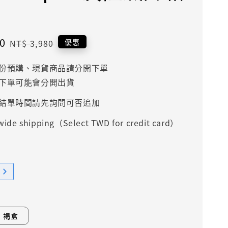
0
Regular
優惠
NT$ 3,980
price
份預購、現貨商品請分開下單
下單可能會分開出貨
結單時間請先詢問可否追加
ide shipping（Select TWD for credit card）
褐盒