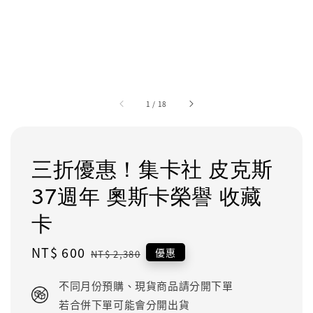
1
/
18
三折優惠！集卡社 皮克斯
37週年 奧斯卡榮譽 收藏
卡
Sale
NT$ 600
Regular
優惠
NT$ 2,380
price
price
不同月份預購、現貨商品請分開下單
若合併下單可能會分開出貨