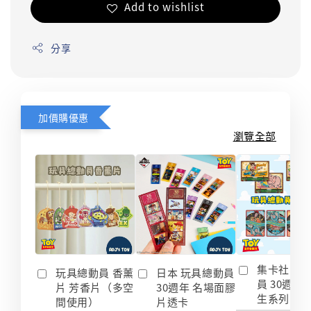
Add to wishlist
分享
加價購優惠
瀏覽全部
集卡社 玩
玩具總動員 香薰
日本 玩具總動員
員 30週年
片 芳香片（多空
30週年 名場面膠
生系列 收
間使用）
片透卡