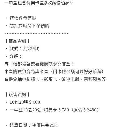
一中盒包含特典卡盒🎬收藏價值高✨
⠀
• 特價數量有限
• 請把握時間下單預購
- - - - - - - - - - - - - - - - - - - - - - - - -
┃商品資訊┃
• 款式：共226款
• 介紹：
每一張都藏著驚喜機關就像開盲盒！
中盒購買包含特典卡盒（附卡磚保護可以好好珍藏）
有機會抽中刺繡卡、彩蛋卡、流沙卡雕、電影膠片等
⠀
┃販售資訊┃
• 10包20張 $ 600
• 一中盒10包20張+特典卡 $ 780（原價 $ 2480）
⠀
• 結單日期：特價售完為止