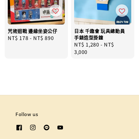
咒術迴戰 邊緣坐姿公仔
日本 千趣會 玩具總動員
Regular
NT$ 178
-
NT$ 890
手錶造型掛鐘
Regular
NT$ 1,280
-
NT$
price
price
3,000
Follow us