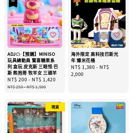
ADJ☁️【預購】MINISO
海外限定 高科技巴斯光
玩具總動員 驚喜糖果系
年 爆米花桶
列 盒玩 皮克斯 三眼怪 巴
Regular
NT$ 1,380
-
NT$
斯 熊抱哥 牧羊女 三頭羊
price
2,000
Sale
NT$ 200
-
NT$ 1,420
Regular
price
price
NT$ 250
-
NT$ 1,500
現貨