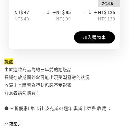
-
+
-
+
-
NT$ 47
NT$ 95
NT$ 125
NT$ 49
NT$ 99
NT$ 130
加入購物車
提醒
由於這款商品為約三年前的絕版品
長期存放期間外盒可能出現受潮發霉的狀況
收藏卡本體皆為塑封包裝不受影響
介意者請勿購買！
● 三折優惠‼️集卡社 皮克斯37週年 奧斯卡榮譽 收藏卡
⠀
開箱影片