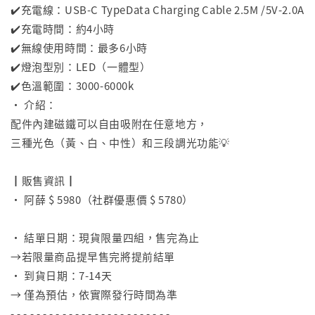
✔️充電線：USB-C TypeData Charging Cable 2.5M /5V-2.0A
✔️充電時間：約4小時
✔️無線使用時間：最多6小時
✔️燈泡型別：LED（一體型）
✔️色溫範圍：3000-6000k
• 介紹：
配件內建磁鐵可以自由吸附在任意地方，
三種光色（黃、白、中性）和三段調光功能💡
⠀
┃販售資訊┃
• 阿薛 $ 5980（社群優惠價 $ 5780）
⠀
• 結單日期：現貨限量四組，售完為止
→若限量商品提早售完將提前結單
• 到貨日期：7-14天
→ 僅為預估，依實際發行時間為準
- - - - - - - - - - - - - - - - - - - - - - - - -