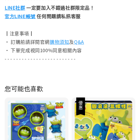
LINE社群
一定要加入不錯過社群限定品！
任何問題請私訊客服
官方LINE帳號
┃注意事項┃
• 訂購前請詳閱官網
購物須知
及
Q&A
• 下單完成視同100%同意相關內容
- - - - - - - - - - - - - - - - - - - - - - - - -
您可能也喜歡
優惠