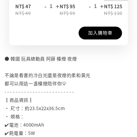
-
+
-
+
-
NT$ 47
NT$ 95
NT$ 125
NT$ 49
NT$ 99
NT$ 130
加入購物車
● 韓國 玩具總動員 阿薛 檯燈 夜燈
⠀
不論是看書的冷白光還是夜燈的柔和黃光
都可以用這一盞檯燈陪伴你💡
- - - - - - - - - - - - - - - - - - - - - - - - -
┃商品資訊┃
• 尺寸：約23.5x22x36.5cm
• 規格：
✔️電池：4000mAh
✔️耗電量：5W