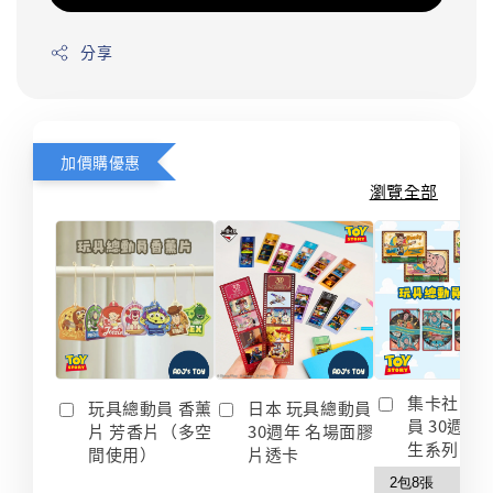
分享
加價購優惠
瀏覽全部
集卡社 玩
玩具總動員 香薰
日本 玩具總動員
員 30週年
片 芳香片（多空
30週年 名場面膠
生系列 收
間使用）
片透卡