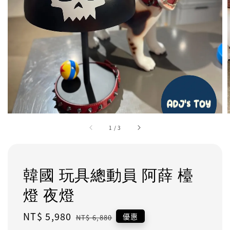
1
/
3
韓國 玩具總動員 阿薛 檯
燈 夜燈
Sale
NT$ 5,980
Regular
優惠
NT$ 6,880