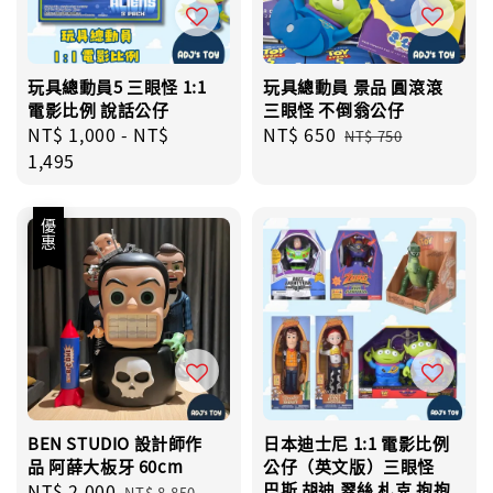
玩具總動員5 三眼怪 1:1
玩具總動員 景品 圓滾滾
電影比例 說話公仔
三眼怪 不倒翁公仔
Regular
NT$ 1,000
-
NT$
Sale
NT$ 650
Regular
NT$ 750
price
1,495
price
price
優惠
BEN STUDIO 設計師作
日本迪士尼 1:1 電影比例
品 阿薛大板牙 60cm
公仔（英文版）三眼怪
Sale
NT$ 2,000
Regular
巴斯 胡迪 翠絲 札克 抱抱
NT$ 8,850