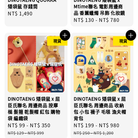
矮袋鼠 存錢筒
Mtime聯名 電影周邊商
Regular
NT$ 1,490
品 香薰蠟燭 吊飾 化妝鏡
Regular
NT$ 130
-
NT$ 780
price
price
現貨
現貨
DINOTAENG 矮袋鼠 x 屈
DINOTAENG 矮袋鼠 x 屈
臣氏聯名 周邊商品 按摩
臣氏聯名 周邊商品 收納
槌 髮箍 乾髮帽 紅包 購物
包 小包 襪子 毛毯 漁夫帽
袋 編織袋
背包
Sale
NT$ 99
-
NT$ 350
Regular
Sale
NT$ 199
-
NT$ 980
Regul
price
price
price
price
NT$ 129
-
NT$ 399
NT$ 250
-
NT$ 1,200