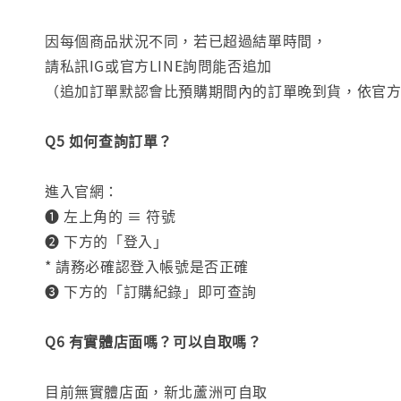
因每個商品狀況不同，若已超過結單時間，
請私訊IG或官方LINE詢問能否追加
（追加訂單默認會比預購期間內的訂單晚到貨，依官
Q5 如何查詢訂單？
進入官網：
❶ 左上角的 ≡ 符號
❷ 下方的「登入」
* 請務必確認登入帳號是否正確
❸ 下方的「訂購紀錄」即可查詢
Q6 有實體店面嗎？可以自取嗎？
目前無實體店面，新北蘆洲可自取