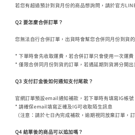
若您有超過預計到貨月份的商品想詢問，請於官方LI
Q2 要怎麼合併訂單？
您無法自行合併訂單，出貨時會幫您合併同月份到貨
* 下單時會先收取運費，若合併訂單只會使用一次運
* 僅限合併同月份到貨的訂單，若遇延期到貨將分開
Q3 支付訂金後如何通知支付尾款？
官網訂單預設email通知補款，若下單時有填寫IG帳號
* 請確保email填寫正確及IG可收取陌生訊息
（注意：請於七日內完成補款，逾期視同放棄訂單，
Q4 結單後的商品可以追加嗎？