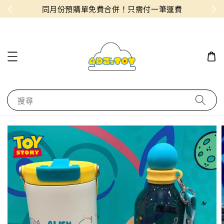
物！
同月份預購單免費合併！只需付一筆運費
搜尋