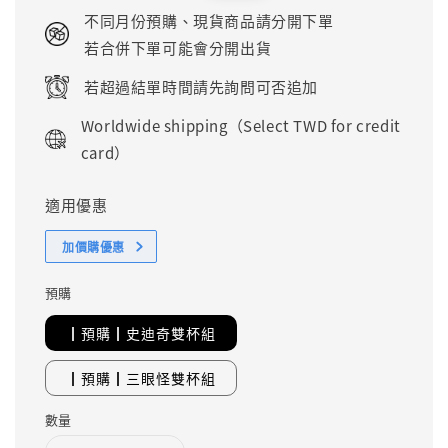
price
price
不同月份預購、現貨商品請分開下單
若合併下單可能會分開出貨
若超過結單時間請先詢問可否追加
Worldwide shipping（Select TWD for credit
card）
適用優惠
加價購優惠
預購
┃預購┃史迪奇雙杯組
┃預購┃三眼怪雙杯組
數量