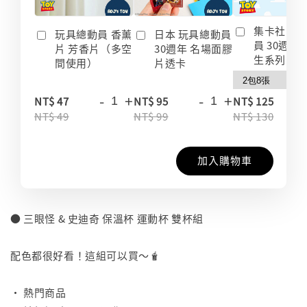
集卡社 玩
玩具總動員 香薰
日本 玩具總動員
員 30週年
片 芳香片（多空
30週年 名場面膠
生系列 收
間使用）
片透卡
-
+
-
+
-
NT$ 47
NT$ 95
NT$ 125
NT$ 49
NT$ 99
NT$ 130
加入購物車
● 三眼怪 & 史迪奇 保溫杯 運動杯 雙杯組
⠀
配色都很好看！這組可以買～🧋
⠀
• 熱門商品