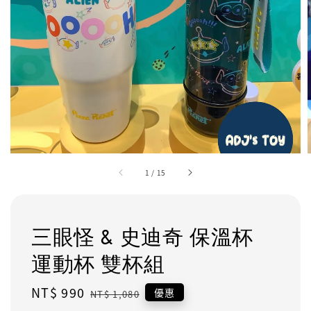
1
/
15
三眼怪 & 史迪奇 保溫杯
運動杯 雙杯組
Sale
NT$ 990
Regular
優惠
NT$ 1,080