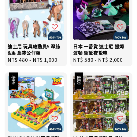
迪士尼 玩具總動員5 翠絲
日本 一番賞 迪士尼 提姆
&馬 盒裝公仔組
波頓 聖誕夜驚魂
Regular
NT$ 480
-
NT$ 1,000
Regular
NT$ 580
-
NT$ 2,000
price
price
優惠
優惠