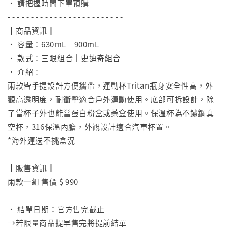
• 請把握時間下單預購
- - - - - - - - - - - - - - - - - - - - - - - - -
┃商品資訊┃
• 容量：630mL｜900mL
• 款式：三眼組合｜史迪奇組合
• 介紹：
兩款皆手提設計方便攜帶，運動杯Tritan瓶身安全性高，外
觀高透明度，耐衝擊適合戶外運動使用。底部可拆設計，除
了當杯子外也能當蛋白粉盒或藥盒使用。保溫杯為不鏽鋼真
空杯，316保溫內膽，外觀設計適合汽車杯置。
*海外運送不挑盒況
⠀
┃販售資訊┃
兩款一組 售價 $ 990
⠀
• 結單日期：官方售完截止
→若限量商品提早售完將提前結單