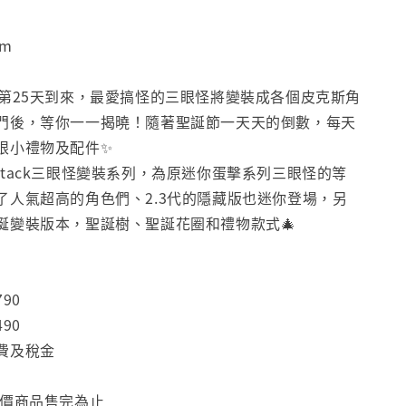
cm
的第25天到來，最愛搞怪的三眼怪將變裝成各個皮克斯角
門後，等你一一揭曉！隨著聖誕節一天天的倒數，每天
眼小禮物及配件✨
g Attack三眼怪變裝系列，為原迷你蛋擊系列三眼怪的等
了人氣超高的角色們、2.3代的隱藏版也迷你登場，另
誕變裝版本，聖誕樹、聖誕花圈和禮物款式🎄
790
490
費及稅金
特價商品售完為止