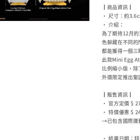
┃商品資訊┃
• 尺寸：約3.6
• 介紹：
為了期待12月
色躲藏在不同的
都能獲得一個三
此款Mini Eg
比例縮小版，除
外還限定推出聖
⠀
┃販售資訊┃
• 官方定價 $ 2
• 特價優惠 $ 2
→已包含國際運
⠀
• 結單日期：