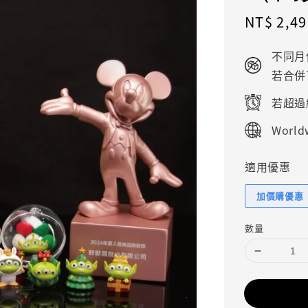
Sale
NT$ 2,49
price
不同月
若合併
若超過
Worldw
適用優惠
加價購優惠
數量