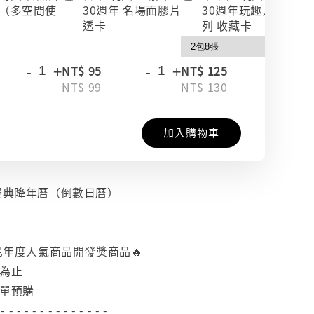
（多空間使
30週年 名場面膠片
30週年玩趣人生系
透卡
列 收藏卡
-
+
-
+
-
+
NT$ 95
NT$ 125
NT$ 99
NT$ 130
加入購物車
誕慶典降年曆（倒數日曆）
士尼年度人氣商品開發獎商品🔥
完為止
下單預購
 - - - - - - - - - - - - - -