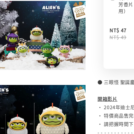
芳香片
用）
NT$ 47
NT$ 49
● 三眼怪 聖
⠀
開箱影片
• 2024年迪
• 特價商品售
• 請把握時間
- - - - - - - - - - -