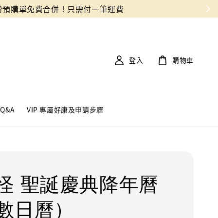
登入
購物車
Q&A
VIP 專屬好康及申請步驟
怪 聖誕慶典降年曆
數日曆）