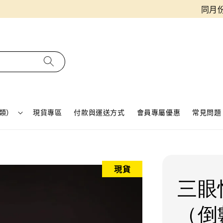
同月份預購單免費合併！只需付一筆運費
類）
現貨專區
付款與運送方式
會員專屬優惠
常見問題 
現貨
三眼
（倒