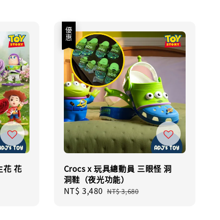
優惠
生花 花
Crocs x 玩具總動員 三眼怪 洞
洞鞋（夜光功能）
Sale
NT$ 3,480
Regular
NT$ 3,680
price
price