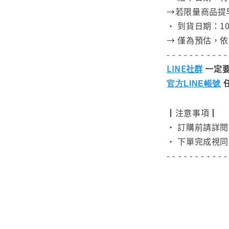
→若限量商品提
• 到貨日期：10
→ 僅為預估，
- - - - - - - - - - -
LINE社群
一定要
官方LINE帳號
┃注意事項┃
• 訂購前請詳
• 下單完成視同
- - - - - - - - - - -