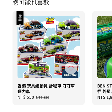
您可能也喜歡
優惠
香港 玩具總動員 計程車 叮叮車
BEN 
迴力車
怪 外星人
Sale
NT$ 550
Regular
Regula
NT$ 1,
NT$ 580
price
price
price