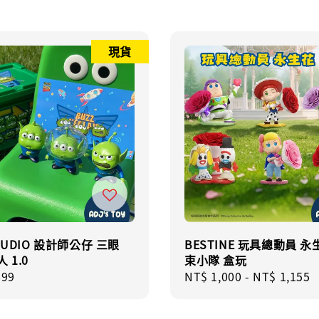
現貨
STUDIO 設計師公仔 三眼
BESTINE 玩具總動員 永
 1.0
束小隊 盒玩
r
899
Regular
NT$ 1,000
-
NT$ 1,155
price