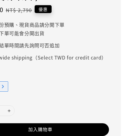
0
Regular
優惠
NT$ 2,790
price
份預購、現貨商品請分開下單
下單可能會分開出貨
結單時間請先詢問可否追加
ide shipping（Select TWD for credit card）
加入購物車