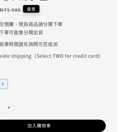
Regular
優惠
NT$ 980
price
份預購、現貨商品請分開下單
下單可能會分開出貨
結單時間請先詢問可否追加
ide shipping（Select TWD for credit card）
加入購物車