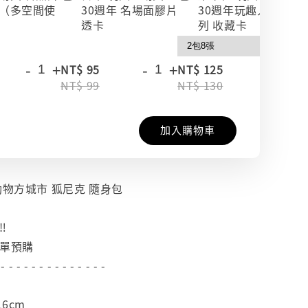
（多空間使
30週年 名場面膠片
30週年玩趣人生系
透卡
列 收藏卡
-
+
-
+
-
+
NT$ 95
NT$ 125
NT$ 99
NT$ 130
加入購物車
動物方城市 狐尼克 隨身包
️
下單預購
 - - - - - - - - - - - - - -
16cm