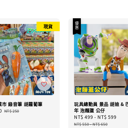
優惠
現貨
城市 錄音筆 胡蘿蔔筆
玩具總動員 景品 胡迪 & 
年 泡麵蓋 公仔
0
Regular
NT$ 250
Sale
NT$ 499
-
NT$ 599
Reg
price
price
pric
NT$ 550
-
NT$ 650