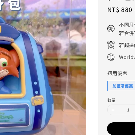
Sale
NT$ 880
price
不同月
若合併
若超過
Worldw
適用優惠
加價購優惠
數量