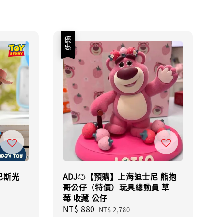
優惠
巴斯光
ADJ☁️【預購】上海迪士尼 熊抱
哥公仔（特價）玩具總動員 草
莓 收藏 公仔
ular
Sale
NT$ 880
Regular
e
NT$ 2,780