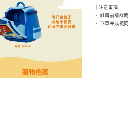
┃注意事項┃
• 訂購前請詳
• 下單完成視同
- - - - - - - - - - -