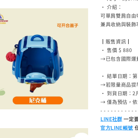
• 介紹：
可單肩雙肩自由切
兼具收納與裝飾
⠀
┃販售資訊┃
• 售價 $ 880
→已包含國際運
⠀
• 結單日期：第一批
→若限量商品提
• 到貨日期：2
→ 僅為預估，
- - - - - - - - - - -
LINE社群
一定要
官方LINE帳號