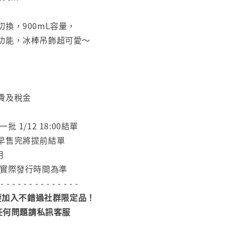
換，900mL容量，
功能，冰棒吊飾超可愛～
費及稅金
 1/12 18:00結單
早售完將提前結單
月
依實際發行時間為準
 - - - - - - - - - - - - - -
加入不錯過社群限定品！
任何問題請私訊客服