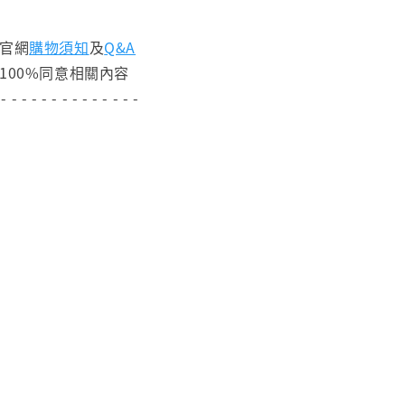
閱官網
購物須知
及
Q&A
100%同意相關內容
 - - - - - - - - - - - - - -