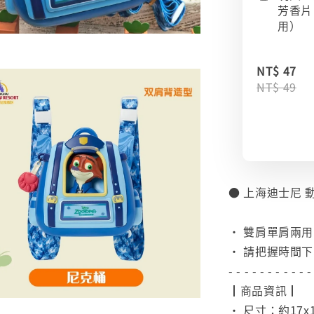
芳香片
用）
NT$ 47
NT$ 49
● 上海迪士尼 
⠀
• 雙肩單肩兩用‼
• 請把握時間
- - - - - - - - - - -
┃商品資訊┃
• 尺寸：約17x