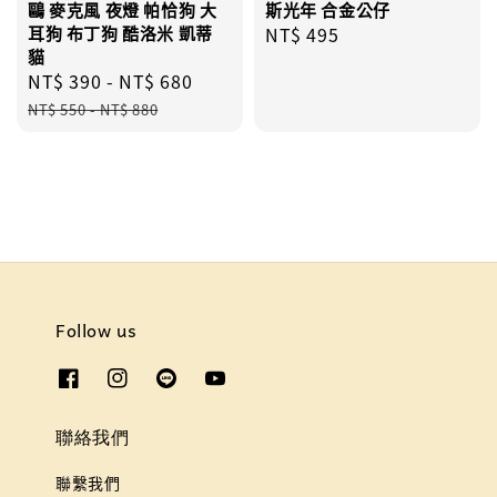
鷗 麥克風 夜燈 帕恰狗 大
斯光年 合金公仔
耳狗 布丁狗 酷洛米 凱蒂
Regular
NT$ 495
貓
price
Sale
NT$ 390
-
NT$ 680
Regular
price
price
NT$ 550
-
NT$ 880
Follow us
聯絡我們
聯繫我們