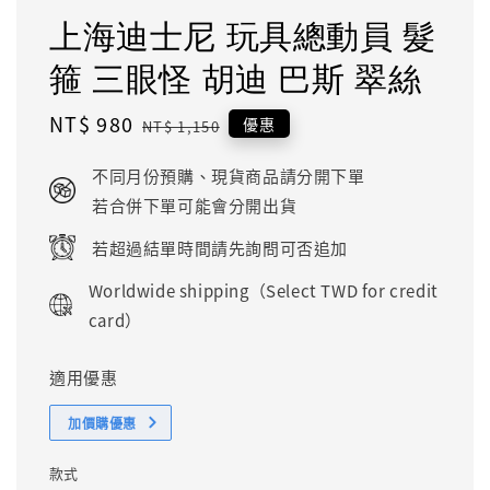
上海迪士尼 玩具總動員 髮
箍 三眼怪 胡迪 巴斯 翠絲
Sale
NT$ 980
Regular
優惠
NT$ 1,150
price
price
不同月份預購、現貨商品請分開下單
若合併下單可能會分開出貨
若超過結單時間請先詢問可否追加
Worldwide shipping（Select TWD for credit
card）
適用優惠
加價購優惠
款式