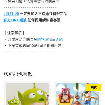
→ 僅為預估，依實際發行時間為準
- - - - - - - - - - - - - - - - - - - - - - - - -
LINE社群
一定要加入不錯過社群限定品！
任何問題請私訊客服
官方LINE帳號
┃注意事項┃
• 訂購前請詳閱官網
購物須知
及
Q&A
• 下單完成視同100%同意相關內容
- - - - - - - - - - - - - - - - - - - - - - - - -
您可能也喜歡
現貨