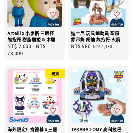
Artelli x 小泉悟 三眼怪
迪士尼 玩具總動員 聖誕
熊抱哥 樹脂雕塑 & 木雕
節吊飾 胡迪 熊抱哥 火箭
Regular
NT$ 2,000
-
NT$
Sale
NT$ 980
Regular
NT$ 1,180
price
78,000
price
price
現貨
海外限定‼️ 肯德基 x 三麗
TAKARA TOMY 高科技巴