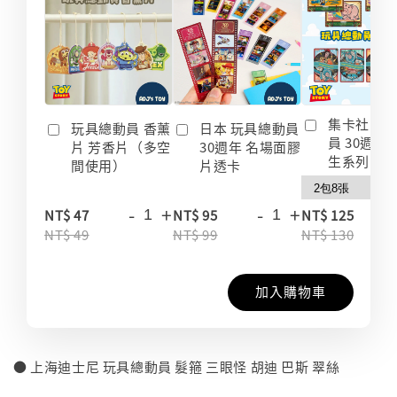
集卡社 玩
玩具總動員 香薰
日本 玩具總動員
員 30週年
片 芳香片（多空
30週年 名場面膠
生系列 收
間使用）
片透卡
-
+
-
+
-
NT$ 47
NT$ 95
NT$ 125
NT$ 49
NT$ 99
NT$ 130
加入購物車
● 上海迪士尼 玩具總動員 髮箍 三眼怪 胡迪 巴斯 翠絲
⠀