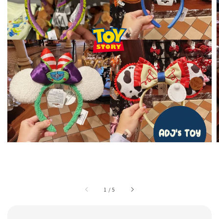
1
/
5