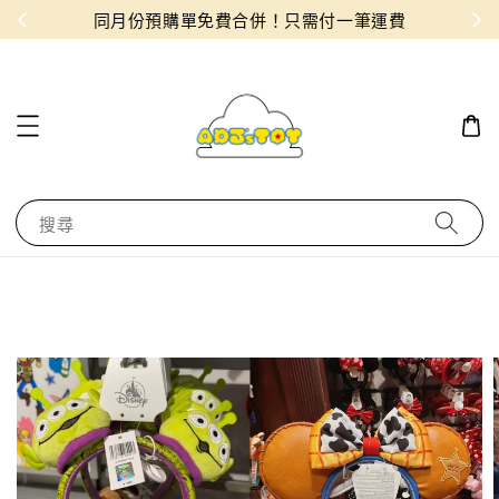
物！
同月份預購單免費合併！只需付一筆運費
搜尋