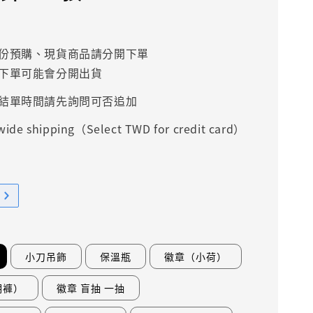
份預購、現貨商品請分開下單
下單可能會分開出貨
結單時間請先詢問可否追加
ide shipping（Select TWD for credit card）
小刀吊飾
保溫瓶
徽章（小荷）
明褲）
徽章 盲抽 一抽