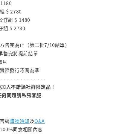
1180
$ 2780
仔組 $ 1480
組 $ 2780
方售完為止（第二批7/10結單）
早售完將提前結單
8月
依實際發行時間為準
 - - - - - - - - - - - - - -
加入不錯過社群限定品！
任何問題請私訊客服
閱官網
購物須知
及
Q&A
100%同意相關內容