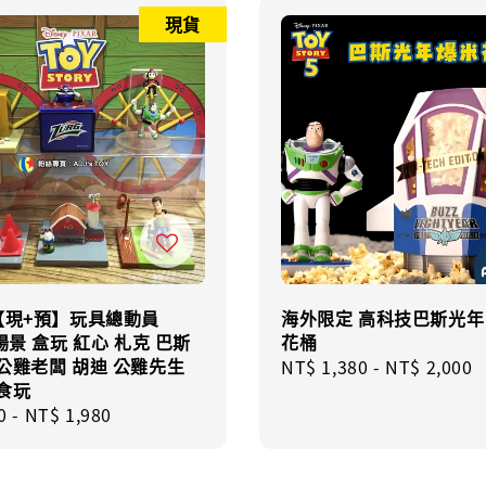
現貨
️【現+預】玩具總動員
海外限定 高科技巴斯光年
 場景 盒玩 紅心 札克 巴斯
花桶
公雞老闆 胡迪 公雞先生
Regular
NT$ 1,380
-
NT$ 2,000
食玩
price
r
0
-
NT$ 1,980