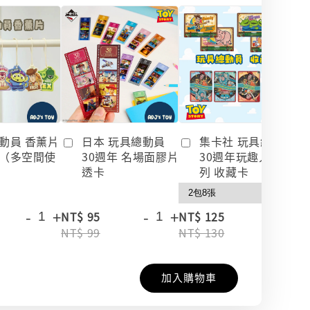
動員 香薰片
日本 玩具總動員
集卡社 玩具總動員
（多空間使
30週年 名場面膠片
30週年玩趣人生系
透卡
列 收藏卡
-
+
-
+
-
+
NT$ 95
NT$ 125
NT$ 99
NT$ 130
加入購物車