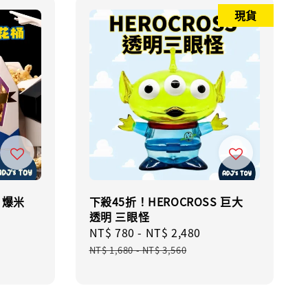
現貨
 爆米
下殺45折！HEROCROSS 巨大
透明 三眼怪
Sale
NT$ 780
-
NT$ 2,480
Regular
price
price
NT$ 1,680
-
NT$ 3,560