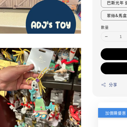
巴斯光年 
翠絲&馬
數量
分享
加價購優惠