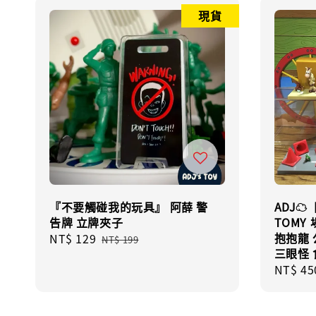
現貨
『不要觸碰我的玩具』 阿薛 警
ADJ☁
告牌 立牌夾子
TOMY
抱抱龍 
Sale
NT$ 129
Regular
NT$ 199
三眼怪 
price
price
Regula
NT$ 45
price