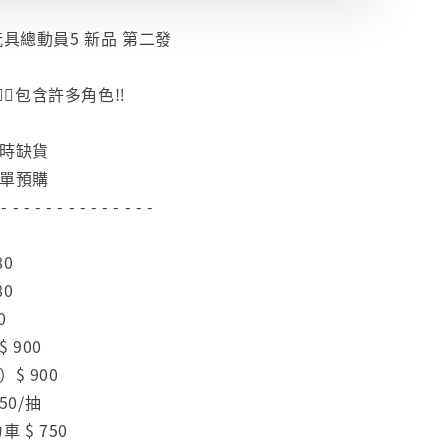
玩具總動員5 新品 第二發
‍🔥包含許多角色‼️
隨時缺貨
下單預購
 - - - - - - - - - - - - - -
80
80
0
 900
$ 900
50/抽
 $ 750