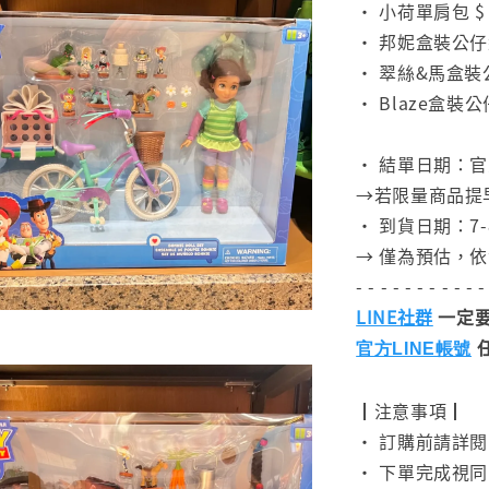
• 小荷單肩包 $ 
• 邦妮盒裝公仔組 
• 翠絲&馬盒裝公
• Blaze盒裝公仔
⠀
• 結單日期：官
→若限量商品提
• 到貨日期：7-
→ 僅為預估，
- - - - - - - - - - -
LINE社群
一定要
官方LINE帳號
┃注意事項┃
• 訂購前請詳
• 下單完成視同