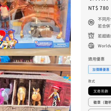
Regular
NT$ 780
price
不同月
若合併
若超過
Worldw
適用優惠
加價購優惠
款式
叉奇吊飾
徽章（聰