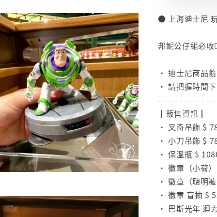
● 上海迪士尼 
⠀
邦妮公仔組必收❤️
⠀
• 迪士尼商品
• 請把握時間
- - - - - - - - - - -
┃販售資訊┃
• 叉奇吊飾 $ 7
• 小刀吊飾 $ 7
• 保溫瓶 $ 108
• 徽章（小荷）$
• 徽章（聰明褲）
• 徽章 盲抽 $ 5
• 巴斯光年 迴力車