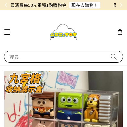
物！
同月份預購單免費合併！只需付一筆運費
搜尋