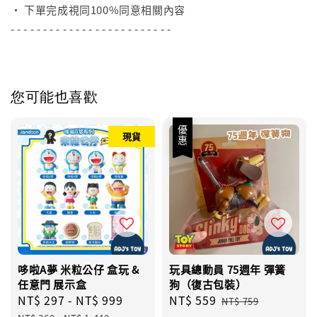
• 下單完成視同100%同意相關內容
- - - - - - - - - - - - - - - - - - - - - - - - -
您可能也喜歡
優惠
現貨
哆啦A夢 米粒公仔 盒玩 &
玩具總動員 75週年 彈簧
任意門 展示盒
狗（復古包裝）
Sale
NT$ 297
-
NT$ 999
Regular
Sale
NT$ 559
Regular
NT$ 759
price
price
price
price