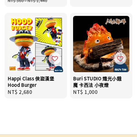
NT$ 360
-
NT$ 1,440
Happi Class 俠盜漢堡
Buri STUDIO 熾光小餓
Hood Burger
魔 卡西法 小夜燈
Regular
NT$ 2,680
Regular
NT$ 1,000
price
price