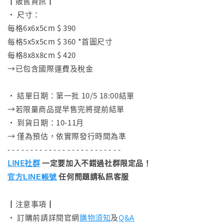
┃販售資訊┃
• 尺寸：
每格6x6x5cm $ 390
每格5x5x5cm $ 360 *首圖尺寸
每格8x8x8cm $ 420
→已包含國際運費及稅金
⠀
• 結單日期：第一批 10/5 18:00結單
→若限量商品提早售完將提前結單
• 到貨日期：10-11月
→ 僅為預估，依實際發行時間為準
- - - - - - - - - - - - - - - - - - - - - - - - -
LINE社群
一定要加入不錯過社群限定品！
任何問題請私訊客服
官方LINE帳號
┃注意事項┃
• 訂購前請詳閱官網
購物須知
及
Q&A