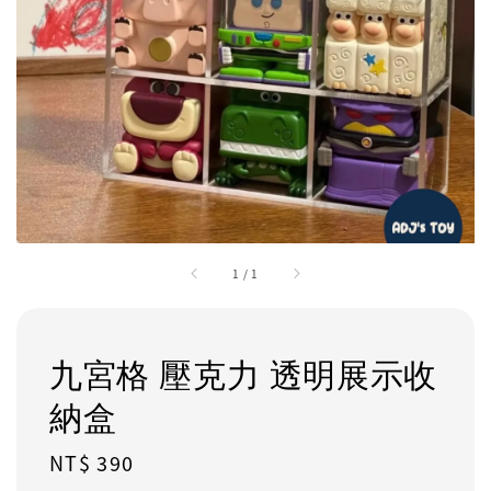
1
/
1
九宮格 壓克力 透明展示收
納盒
Regular
NT$ 390