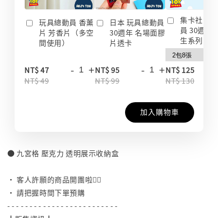
集卡社 玩
玩具總動員 香薰
日本 玩具總動員
員 30週年
片 芳香片（多空
30週年 名場面膠
生系列 收
間使用）
片透卡
-
+
-
+
-
NT$ 47
NT$ 95
NT$ 125
NT$ 49
NT$ 99
NT$ 130
加入購物車
● 九宮格 壓克力 透明展示收納盒
⠀
• 客人許願的商品開團啦👍🏻
• 請把握時間下單預購
- - - - - - - - - - - - - - - - - - - - - - - - -