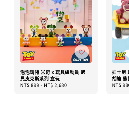
泡泡瑪特 米奇 x 玩具總動員 遇
迪士尼
見皮克斯系列 盒玩
胡迪 熊
Regular
NT$ 899
-
NT$ 2,680
Sale
NT$ 98
price
price