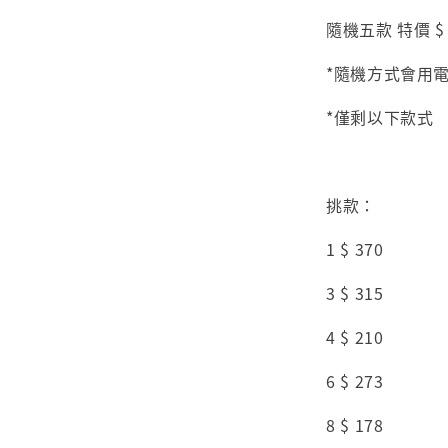
隨機五款 特價 $ 
*隨機方式會用
*僅剩以下款式
挑款：
1 $ 370
3 $ 315
4 $ 210
6 $ 273
8 $ 178