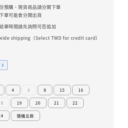
份預購、現貨商品請分開下單
下單可能會分開出貨
結單時間請先詢問可否追加
ide shipping（Select TWD for credit card）
4
6
8
15
16
18
19
20
21
22
24
隨機五款