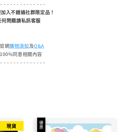
 - - - - - - - - - - - - - -
加入不錯過社群限定品！
任何問題請私訊客服
閱官網
購物須知
及
Q&A
100%同意相關內容
 - - - - - - - - - - - - - -
優惠
現貨