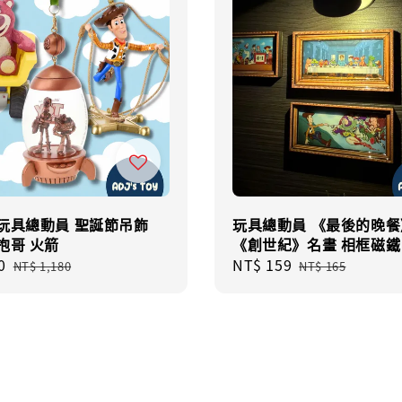
 玩具總動員 聖誕節吊飾
玩具總動員 《最後的晚餐
抱哥 火箭
《創世紀》名畫 相框磁鐵
0
Regular
Sale
NT$ 159
Regular
NT$ 1,180
NT$ 165
price
price
price