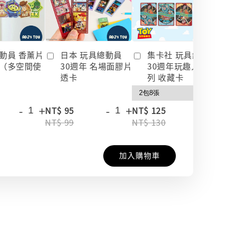
動員 香薰片
日本 玩具總動員
集卡社 玩具總動員
（多空間使
30週年 名場面膠片
30週年玩趣人生系
透卡
列 收藏卡
-
+
-
+
-
+
NT$ 95
NT$ 125
NT$ 99
NT$ 130
加入購物車