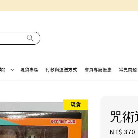
同月份預購單免費合併！只需付一筆運費
類）
現貨專區
付款與運送方式
會員專屬優惠
常見問題 
現貨
咒術
Regular
NT$ 370