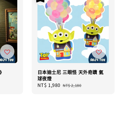
》
日本迪士尼 三眼怪 天外奇蹟 氣
球夜燈
Sale
NT$ 1,980
Regular
NT$ 2,180
price
price