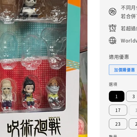
price
不同月
若合併
若超過
Worldw
適用優惠
加價購優惠
選項
1
3
17
23
數量