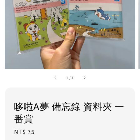
1
/
4
哆啦A夢 備忘錄 資料夾 一
番賞
Regular
NT$ 75