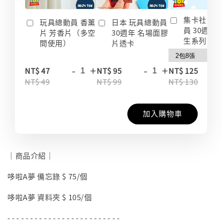
集卡社 玩
玩具總動員 香薰
日本 玩具總動員
員 30週年
片 芳香片（多空
30週年 名場面膠
生系列 收
間使用）
片透卡
-
+
-
+
-
NT$ 47
NT$ 95
NT$ 125
NT$ 49
NT$ 99
NT$ 130
加入購物車
｜商品介紹｜
哆啦A夢 備忘錄 $ 75/個
哆啦A夢 資料夾 $ 105/個
- - - - - - - - - - - - - - - - - - - - - - - - -