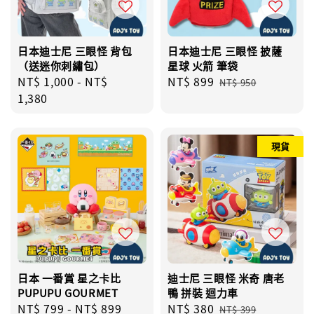
日本迪士尼 三眼怪 背包
日本迪士尼 三眼怪 披薩
（送迷你刺繡包）
星球 火箭 筆袋
Regular
NT$ 1,000
-
NT$
Sale
NT$ 899
Regular
NT$ 950
price
1,380
price
price
現貨
日本 一番賞 星之卡比
迪士尼 三眼怪 米奇 唐老
PUPUPU GOURMET
鴨 拼裝 迴力車
Regular
NT$ 799
-
NT$ 899
Sale
NT$ 380
Regular
NT$ 399