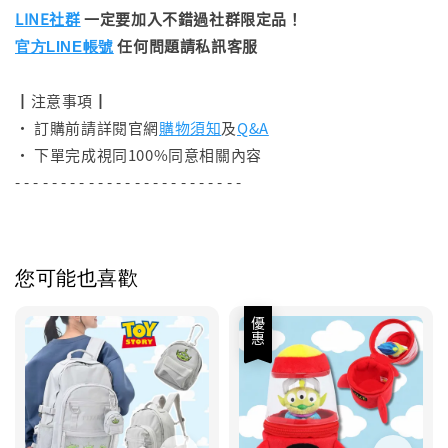
LINE社群
一定要加入不錯過社群限定品！
任何問題請私訊客服
官方LINE帳號
┃注意事項┃
• 訂購前請詳閱官網
購物須知
及
Q&A
• 下單完成視同100%同意相關內容
- - - - - - - - - - - - - - - - - - - - - - - - -
您可能也喜歡
優惠