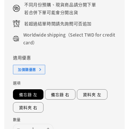
price
不同月份預購、現貨商品請分開下單
若合併下單可能會分開出貨
若超過結單時間請先詢問可否追加
Worldwide shipping（Select TWD for credit
card）
適用優惠
加價購優惠
選項
備忘錄 左
備忘錄 右
資料夾 左
資料夾 右
數量