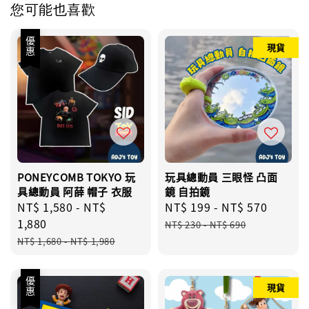
您可能也喜歡
優惠
現貨
PONEYCOMB TOKYO 玩
玩具總動員 三眼怪 凸面
具總動員 阿薛 帽子 衣服
鏡 自拍鏡
Sale
NT$ 1,580
-
NT$
Sale
NT$ 199
-
NT$ 570
Regul
price
1,880
price
price
NT$ 230
-
NT$ 690
Regular
NT$ 1,680
-
NT$ 1,980
price
優惠
現貨