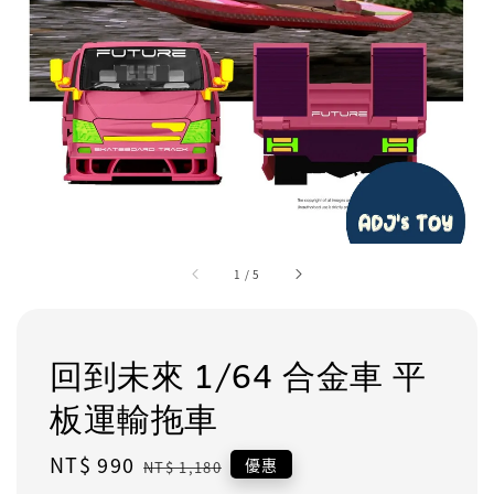
1
/
5
回到未來 1/64 合金車 平
板運輸拖車
Sale
NT$ 990
Regular
優惠
NT$ 1,180