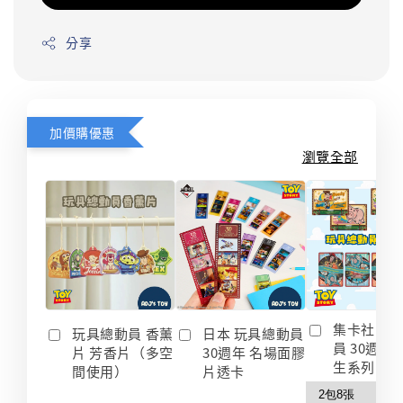
分享
加價購優惠
瀏覽全部
集卡社 玩
玩具總動員 香薰
日本 玩具總動員
員 30週年
片 芳香片（多空
30週年 名場面膠
生系列 收
間使用）
片透卡