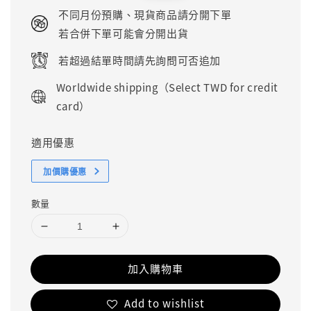
price
price
不同月份預購、現貨商品請分開下單
若合併下單可能會分開出貨
若超過結單時間請先詢問可否追加
Worldwide shipping（Select TWD for credit
card）
適用優惠
加價購優惠
數量
加入購物車
Add to wishlist