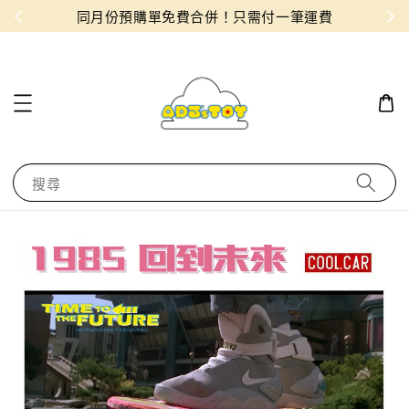
物！
同月份預購單免費合併！只需付一筆運費
搜尋