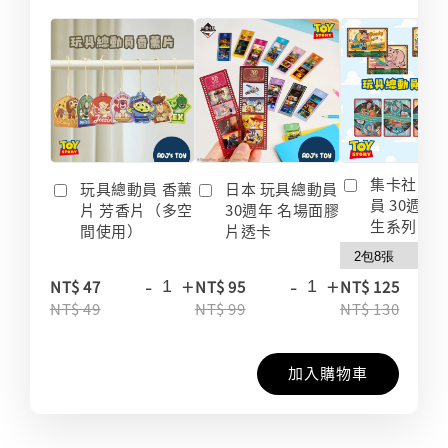
集卡社 玩
玩具總動員 香薰
日本 玩具總動員
員 30週年
片 芳香片（多空
30週年 名場面膠
生系列 收
間使用）
片透卡
-
+
-
+
-
NT$ 47
NT$ 95
NT$ 125
NT$ 49
NT$ 99
NT$ 130
加入購物車