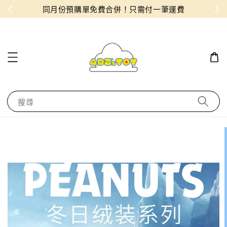
物！
同月份預購單免費合併！只需付一筆運費
搜尋