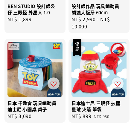
BEN STUDIO 設計師公
設計師作品 玩具總動員
仔 三眼怪 外星人 1.0
胡迪大板牙 60cm
Regular
NT$ 1,899
Regular
NT$ 2,990
-
NT$
price
price
10,000
優惠
日本 千趣會 玩具總動員
日本迪士尼 三眼怪 披薩
迪士尼 小圓桌 桌子
星球 火箭 筆袋
Regular
NT$ 3,090
Sale
NT$ 899
Regular
NT$ 950
price
price
price