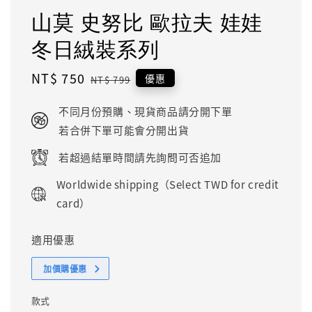
山莫 史努比 歐拉夫 娃娃
冬日絨裝系列
Sale
NT$ 750
Regular
優惠
NT$ 799
price
price
不同月份預購、現貨商品請分開下單
若合併下單可能會分開出貨
若超過結單時間請先詢問可否追加
Worldwide shipping（Select TWD for credit
card）
適用優惠
加價購優惠
款式