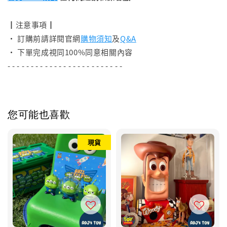
┃注意事項┃
• 訂購前請詳閱官網
購物須知
及
Q&A
• 下單完成視同100%同意相關內容
- - - - - - - - - - - - - - - - - - - - - - - - -
您可能也喜歡
現貨