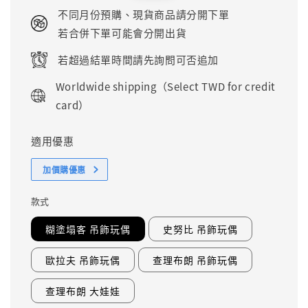
price
price
不同月份預購、現貨商品請分開下單
若合併下單可能會分開出貨
若超過結單時間請先詢問可否追加
Worldwide shipping（Select TWD for credit
card）
適用優惠
加價購優惠
款式
糊塗塌客 吊飾玩偶
史努比 吊飾玩偶
歐拉夫 吊飾玩偶
查理布朗 吊飾玩偶
查理布朗 大娃娃