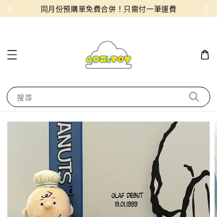
物！
同月份預購單免費合併！只需付一筆運費
搜尋