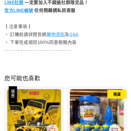
LINE社群
一定要加入不錯過社群限定品！
任何問題請私訊客服
官方LINE帳號
┃注意事項┃
• 訂購前請詳閱官網
購物須知
及
Q&A
• 下單完成視同100%同意相關內容
- - - - - - - - - - - - - - - - - - - - - - - - -
您可能也喜歡
優惠
現貨