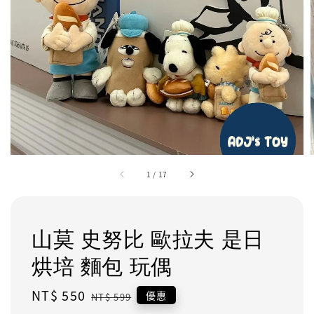
1
/
17
山莫 史努比 歐拉夫 是日
烘培 麵包 玩偶
Sale
NT$ 550
Regular
優惠
NT$ 599