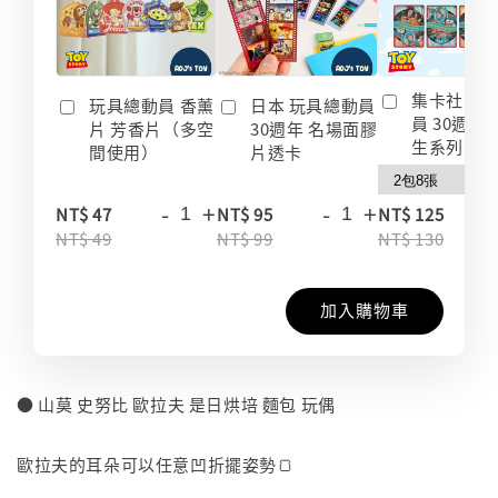
集卡社 玩
玩具總動員 香薰
日本 玩具總動員
員 30週年
片 芳香片（多空
30週年 名場面膠
生系列 收
間使用）
片透卡
-
+
-
+
-
NT$ 47
NT$ 95
NT$ 125
NT$ 49
NT$ 99
NT$ 130
加入購物車
● 山莫 史努比 歐拉夫 是日烘培 麵包 玩偶
⠀
歐拉夫的耳朵可以任意凹折擺姿勢🍞
⠀