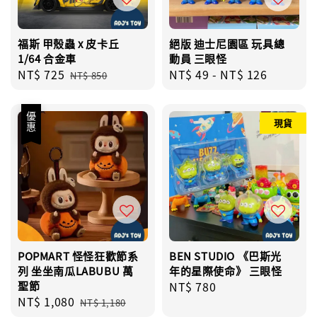
福斯 甲殼蟲 x 皮卡丘
絕版 迪士尼園區 玩具總
1/64 合金車
動員 三眼怪
Sale
NT$ 725
Regular
Regular
NT$ 49
-
NT$ 126
NT$ 850
price
price
price
優惠
現貨
POPMART 怪怪狂歡節系
BEN STUDIO 《巴斯光
列 坐坐南瓜LABUBU 萬
年的星際使命》 三眼怪
聖節
Regular
NT$ 780
Sale
NT$ 1,080
Regular
price
NT$ 1,180