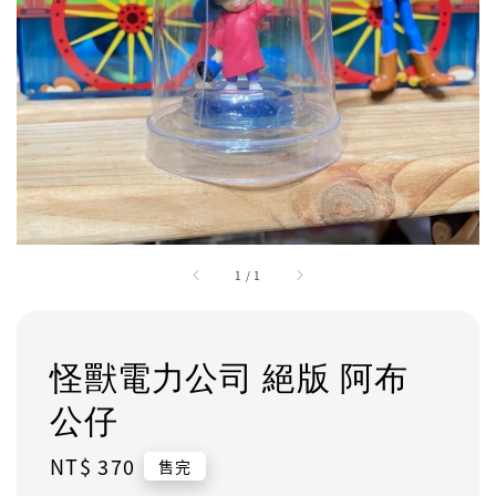
1
/
1
怪獸電力公司 絕版 阿布
公仔
Regular
NT$ 370
售完