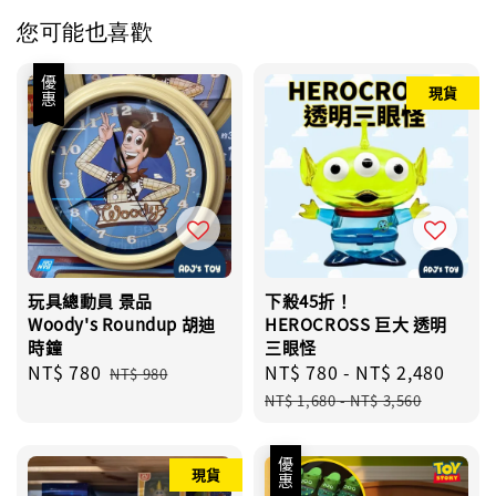
您可能也喜歡
優惠
現貨
玩具總動員 景品
下殺45折！
Woody's Roundup 胡迪
HEROCROSS 巨大 透明
時鐘
三眼怪
Sale
NT$ 780
Regular
Sale
NT$ 780
-
NT$ 2,480
Regu
NT$ 980
price
price
price
pric
NT$ 1,680
-
NT$ 3,560
優惠
現貨