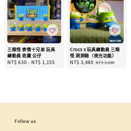
三眼怪 表情十兄弟 玩具
Crocs x 玩具總動員 三眼
總動員 收藏 公仔
怪 洞洞鞋（夜光功能）
Regular
NT$ 630
-
NT$ 1,155
Sale
NT$ 3,480
Regular
NT$ 3,680
price
price
price
Follow us