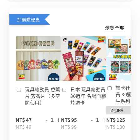
加價購優惠
瀏覽全部
集卡社 玩
玩具總動員 香薰
日本 玩具總動員
員 30週年
片 芳香片（多空
30週年 名場面膠
生系列 收
間使用）
片透卡
-
+
-
+
-
NT$ 47
NT$ 95
NT$ 125
NT$ 49
NT$ 99
NT$ 130