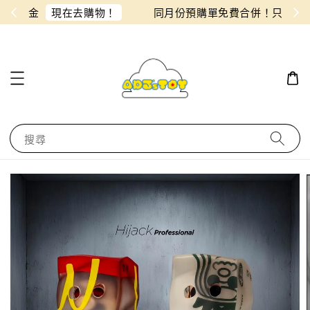
物！
同月份預購單免費合併！只需付一筆運費
搜尋