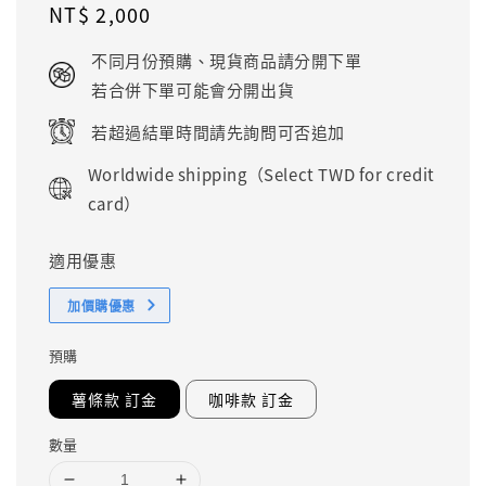
Regular
NT$ 2,000
price
不同月份預購、現貨商品請分開下單
若合併下單可能會分開出貨
若超過結單時間請先詢問可否追加
Worldwide shipping（Select TWD for credit
card）
適用優惠
加價購優惠
預購
薯條款 訂金
咖啡款 訂金
數量