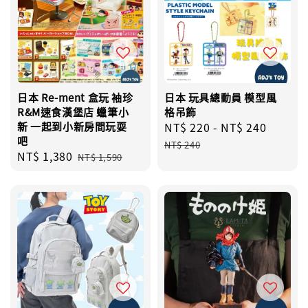
日本 Re-ment 盒玩 袖珍
日本 玩具總動員 模型風
R&M速食漢堡店 蠟筆小
格吊飾
新 一起到小新房間玩耍
Sale
NT$ 220
-
NT$ 240
Regul
吧
price
price
NT$ 240
Sale
NT$ 1,380
Regular
NT$ 1,590
price
price