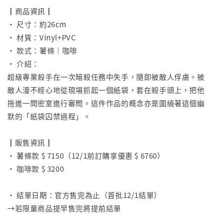
┃商品資訊┃
• 尺寸：約26cm
• 材質：Vinyl+PVC
• 款式：薯條｜咖啡
• 介紹：
超級專業殺手在一次暗殺任務中失手，隨即被敵人俘虜。被
敵人漫不經心地從現場抓起一個紙袋，套在殺手頭上，把他
拖進一間密室進行審問。這件作品的概念亦是圍繞著這個幽
默的「紙袋囚禁過程」。
⠀
┃販售資訊┃
• 薯條款 $ 7150（12/1前訂購享優惠 $ 6760）
• 咖啡款 $ 3200
⠀
• 結單日期：官方售完為止（首批12/1結單）
→若限量商品提早售完將提前結單