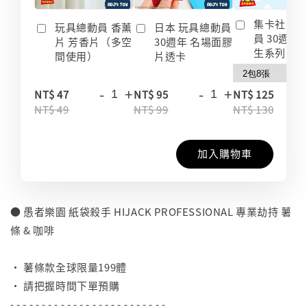
集卡社 玩
玩具總動員 香薰
日本 玩具總動員
員 30週年
片 芳香片（多空
30週年 名場面膠
生系列 收
間使用）
片透卡
-
+
-
+
-
NT$ 47
NT$ 95
NT$ 125
NT$ 49
NT$ 99
NT$ 130
加入購物車
● 愚者樂園 紙袋殺手 HIJACK PROFESSIONAL 專業劫持 薯
條 & 咖啡
⠀
• 薯條款全球限量199體
• 請把握時間下單預購
- - - - - - - - - - - - - - - - - - - - - - - - -