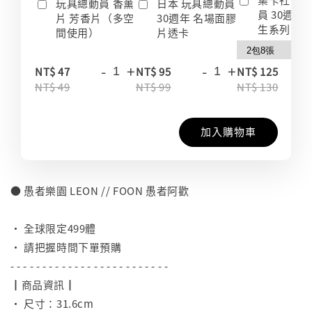
玩具總動員 香薰
日本 玩具總動員
員 30週年
片 芳香片（多空
30週年 名場面膠
生系列 收
間使用）
片透卡
-
+
-
+
-
NT$ 47
NT$ 95
NT$ 125
NT$ 49
NT$ 99
NT$ 130
加入購物車
● 愚者樂園 LEON // FOON 愚者阿歡
⠀
• 全球限定499體
• 請把握時間下單預購
- - - - - - - - - - - - - - - - - - - - - - - - -
┃商品資訊┃
• 尺寸：31.6cm