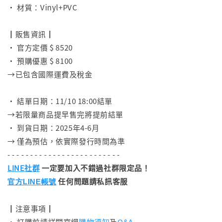
• 材質：Vinyl+PVC
⠀
┃販售資訊┃
• 官方定價 $ 8520
• 預購優惠 $ 8100
→已包含國際運費及稅金
⠀
• 結單日期：11/10 18:00結單
→若限量商品提早售完將提前結單
• 到貨日期：2025年4-6月
→ 僅為預估，依實際發行時間為準
- - - - - - - - - - - - - - - - - - - - - - - - -
LINE社群
一定要加入不錯過社群限定品！
任何問題請私訊客服
官方LINE帳號
┃注意事項┃
• 訂購前請詳閱官網
購物須知
及
Q&A