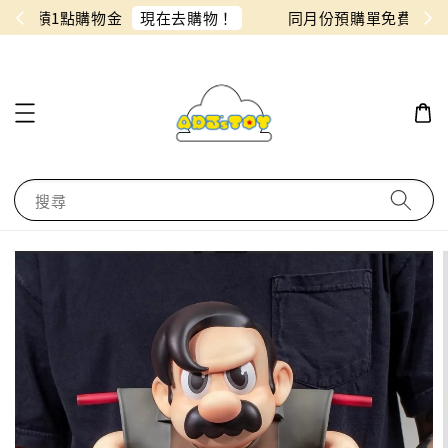
物！
同月份預購單免費合併！只需付一筆運費
搜尋