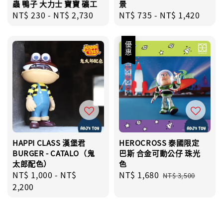
蟲 鴨子 大力士 寶寶 礦工
景
Regular
NT$ 230
-
NT$ 2,730
Regular
NT$ 735
-
NT$ 1,420
price
price
優惠
HAPPI CLASS 漢堡君
HEROCROSS 泰國限定
BURGER - CATALO（鬼
巴斯 合金可動公仔 珠光
太郎配色）
色
Regular
NT$ 1,000
-
NT$
Sale
NT$ 1,680
Regular
NT$ 3,500
price
2,200
price
price