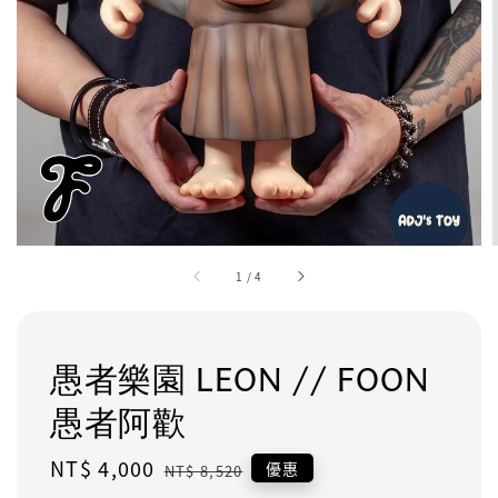
1
/
4
愚者樂園 LEON // FOON
愚者阿歡
Sale
NT$ 4,000
Regular
優惠
NT$ 8,520