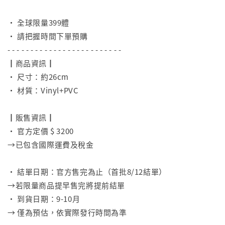
⠀
• 全球限量399體
• 請把握時間下單預購
- - - - - - - - - - - - - - - - - - - - - - - - -
┃商品資訊┃
• 尺寸：約26cm
• 材質：Vinyl+PVC
⠀
┃販售資訊┃
• 官方定價 $ 3200
→已包含國際運費及稅金
⠀
• 結單日期：官方售完為止（首批8/12結單）
→若限量商品提早售完將提前結單
• 到貨日期：9-10月
→ 僅為預估，依實際發行時間為準