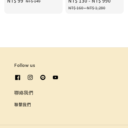
Sale
NT$ 99
Regular
Sale
NT$ 130
-
NT$ 990
Regul
NT$ 149
price
price
price
price
NT$ 160
-
NT$ 1,280
Follow us
聯絡我們
聯繫我們