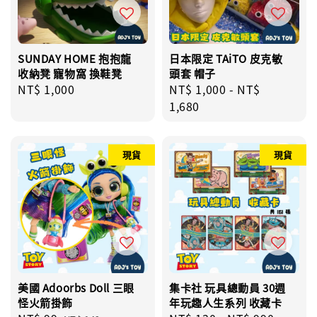
SUNDAY HOME 抱抱龍
日本限定 TAiTO 皮克敏
收納凳 寵物窩 換鞋凳
頭套 帽子
Regular
NT$ 1,000
Regular
NT$ 1,000
-
NT$
price
price
1,680
現貨
現貨
美國 Adoorbs Doll 三眼
集卡社 玩具總動員 30週
怪火箭掛飾
年玩趣人生系列 收藏卡