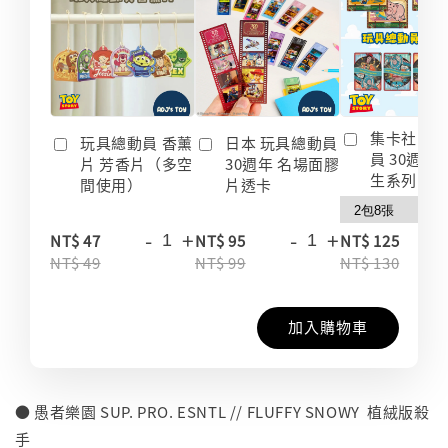
集卡社 玩
玩具總動員 香薰
日本 玩具總動員
員 30週年
片 芳香片（多空
30週年 名場面膠
生系列 收
間使用）
片透卡
-
+
-
+
-
NT$ 47
NT$ 95
NT$ 125
NT$ 49
NT$ 99
NT$ 130
加入購物車
● 愚者樂園 SUP. PRO. ESNTL // FLUFFY SNOWY 植絨版殺
手