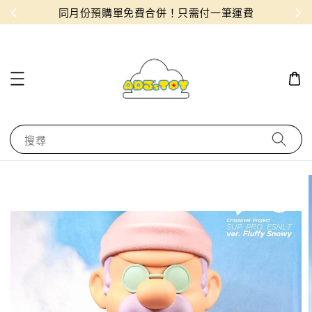
物！
同月份預購單免費合併！只需付一筆運費
搜尋