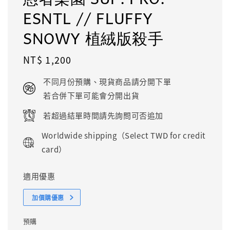
ESNTL // FLUFFY
SNOWY 植絨版殺手
Regular
NT$ 1,200
price
不同月份預購、現貨商品請分開下單
若合併下單可能會分開出貨
若超過結單時間請先詢問可否追加
Worldwide shipping（Select TWD for credit
card）
適用優惠
加價購優惠
預購