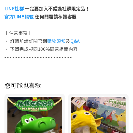
- - - - - - - - - - - - - - - - - - - - - - - - -
LINE社群
一定要加入不錯過社群限定品！
任何問題請私訊客服
官方LINE帳號
┃注意事項┃
• 訂購前請詳閱官網
購物須知
及
Q&A
• 下單完成視同100%同意相關內容
- - - - - - - - - - - - - - - - - - - - - - - - -
您可能也喜歡