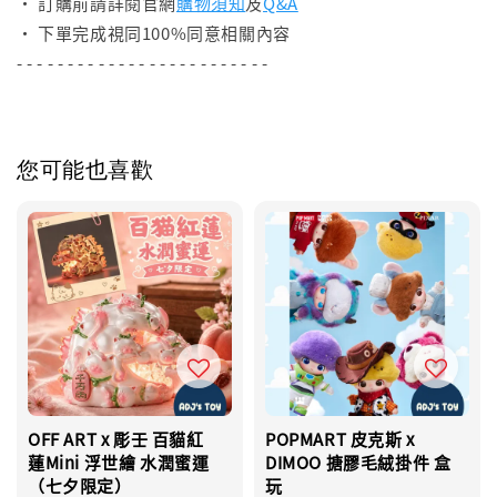
• 訂購前請詳閱官網
購物須知
及
Q&A
• 下單完成視同100%同意相關內容
- - - - - - - - - - - - - - - - - - - - - - - - -
您可能也喜歡
OFF ART x 彫壬 百貓紅
POPMART 皮克斯 x
蓮Mini 浮世繪 水潤蜜運
DIMOO 搪膠毛絨掛件 盒
（七夕限定）
玩