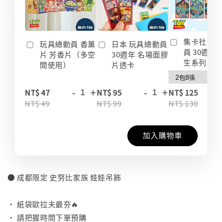
集卡社 玩
玩具總動員 香薰
日本 玩具總動員
員 30週年
片 芳香片（多空
30週年 名場面膠
生系列 收
間使用）
片透卡
-
+
-
+
-
NT$ 47
NT$ 95
NT$ 125
NT$ 49
NT$ 99
NT$ 130
加入購物車
● 成都限定 史努比家族 娃娃吊飾
⠀
• 紙袋歐拉夫最夯🔥
• 請把握時間下單預購