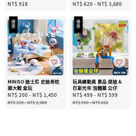
Regular
NT$ 918
Regular
NT$ 620
-
NT$ 3,680
price
price
優惠
優惠
MINISO 迪士尼 史迪奇枕
玩具總動員 景品 胡迪 &
頭大戰 盒玩
巴斯光年 泡麵蓋 公仔
Sale
NT$ 200
-
NT$ 1,450
Regular
Sale
NT$ 499
-
NT$ 599
Regul
price
price
price
price
NT$ 250
-
NT$ 2,000
NT$ 550
-
NT$ 650