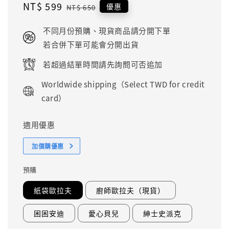
Sale
NT$ 599
Regular
優惠
NT$ 650
price
price
不同月份預購、現貨商品請分開下單
若合併下單可能會分開出貨
若超過結單時間請先詢問可否追加
Worldwide shipping（Select TWD for credit
card）
適用優惠
加價購優惠
預購
紙袋歐拉夫
廚師歐拉夫（現貨）
困困安迪
愛心貝兒
紳士史派克