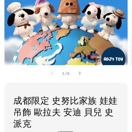
1
/
6
成都限定 史努比家族 娃娃
吊飾 歐拉夫 安迪 貝兒 史
派克