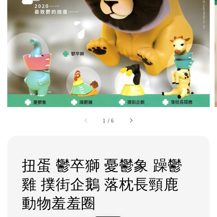
1
/
6
扭蛋 鬱卒獅 憂鬱象 躁鬱
雞 撲街企鵝 落枕長頸鹿
動物羞羞圈