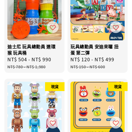
迪士尼 玩具總動員 連環
玩具總動員 安迪來囉 扭
猴 玩具桶
蛋 第二彈
Sale
NT$ 504
-
NT$ 990
Regular
Sale
NT$ 120
-
NT$ 499
Regul
price
price
price
price
NT$ 780
-
NT$ 1,980
NT$ 150
-
NT$ 600
現貨
現貨