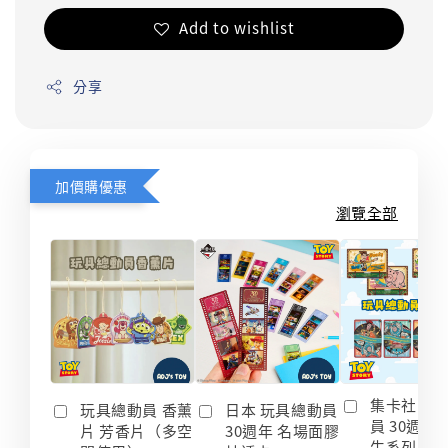
Add to wishlist
分享
加價購優惠
瀏覽全部
集卡社 玩
玩具總動員 香薰
日本 玩具總動員
員 30週年
片 芳香片（多空
30週年 名場面膠
生系列 收