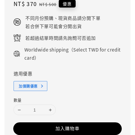
Sale
NT$ 370
Regular
優惠
NT$ 500
price
price
不同月份預購、現貨商品請分開下單
若合併下單可能會分開出貨
若超過結單時間請先詢問可否追加
Worldwide shipping（Select TWD for credit
card）
適用優惠
加價購優惠
數量
加入購物車