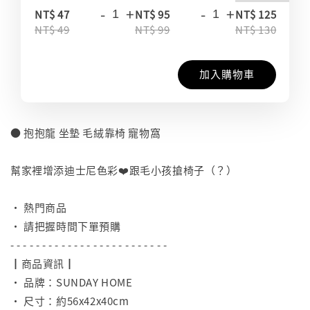
-
+
-
+
-
NT$ 47
NT$ 95
NT$ 125
NT$ 49
NT$ 99
NT$ 130
加入購物車
● 抱抱龍 坐墊 毛絨靠椅 寵物窩
⠀
幫家裡增添迪士尼色彩❤️跟毛小孩搶椅子（？）
⠀
• 熱門商品
• 請把握時間下單預購
- - - - - - - - - - - - - - - - - - - - - - - - -
┃商品資訊┃
• 品牌：SUNDAY HOME
• 尺寸：約56x42x40cm