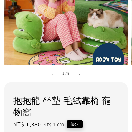
1
/
8
抱抱龍 坐墊 毛絨靠椅 寵
物窩
Sale
NT$ 1,380
Regular
優惠
NT$ 1,699