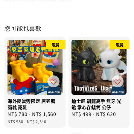
您可能也喜歡
現貨
現貨
海外麥當勞限定 唐老鴨
迪士尼 馴龍高手 無牙 光
雨靴 雨鞋
煞 掌心存錢筒 公仔
Sale
NT$ 780
-
NT$ 1,560
Regular
Regular
NT$ 499
-
NT$ 620
price
price
price
NT$ 980
-
NT$ 2,540