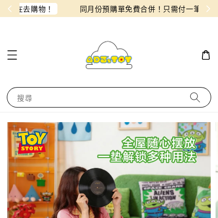
物！
同月份預購單免費合併！只需付一筆運費
搜尋