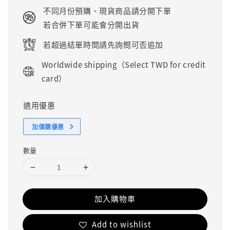
price
price
不同月份預購、現貨商品請分開下單
若合併下單可能會分開出貨
若超過結單時間請先詢問可否追加
Worldwide shipping（Select TWD for credit
card）
適用優惠
加價購優惠
數量
加入購物車
Add to wishlist