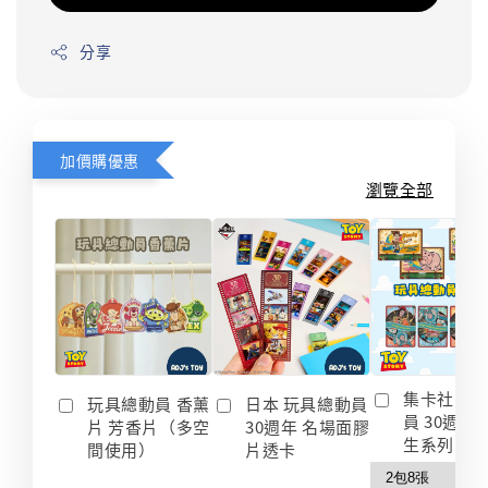
分享
加價購優惠
瀏覽全部
集卡社 玩
玩具總動員 香薰
日本 玩具總動員
員 30週年
片 芳香片（多空
30週年 名場面膠
生系列 收
間使用）
片透卡