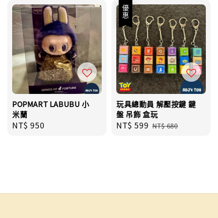
優惠
POPMART LABUBU 小
玩具總動員 解壓按鍵 鍵
米蘭
盤 吊飾 盒玩
Regular
NT$ 950
Sale
NT$ 599
Regular
NT$ 680
price
price
price