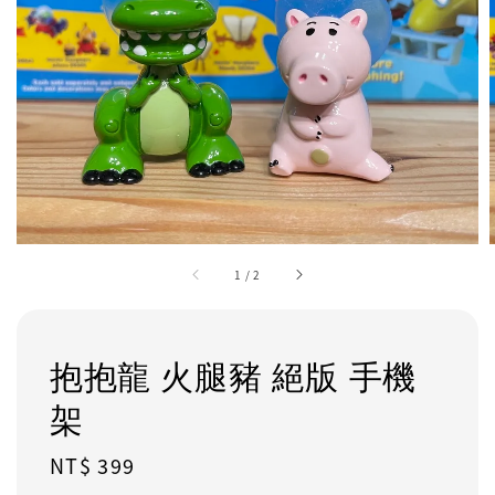
1
/
2
抱抱龍 火腿豬 絕版 手機
架
Regular
NT$ 399