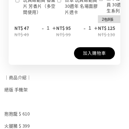
員 30週年
片 芳香片（多空
30週年 名場面膠
生系列 收
間使用）
片透卡
-
+
-
+
-
NT$ 47
NT$ 95
NT$ 125
NT$ 49
NT$ 99
NT$ 130
加入購物車
｜商品介紹｜
絕版 手機架
抱抱龍 $ 610
火腿豬 $ 399