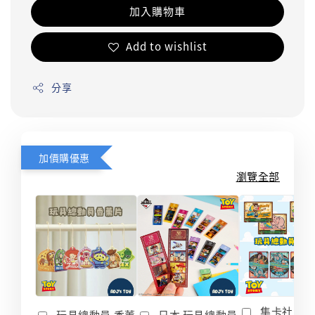
加入購物車
Add to wishlist
分享
加價購優惠
瀏覽全部
集卡社 玩
玩具總動員 香薰
日本 玩具總動員