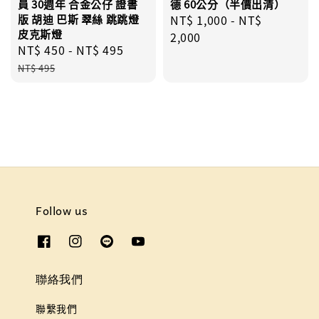
員 30週年 合金公仔 證書
德 60公分（半價出清）
版 胡迪 巴斯 翠絲 跳跳燈
Regular
NT$ 1,000
-
NT$
皮克斯燈
price
2,000
Sale
NT$ 450
-
NT$ 495
Regular
price
price
NT$ 495
Follow us
聯絡我們
聯繫我們