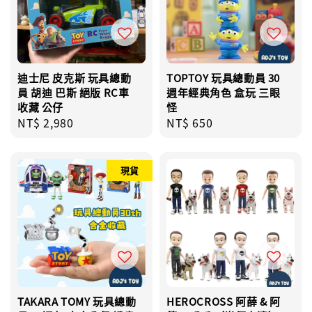
迪士尼 皮克斯 玩具總動
TOPTOY 玩具總動員 30
員 胡迪 巴斯 絕版 RC車
週年經典角色 盒玩 三眼
收藏 公仔
怪
Regular
NT$ 2,980
Regular
NT$ 650
price
price
現貨
TAKARA TOMY 玩具總動
HEROCROSS 阿薛 & 阿