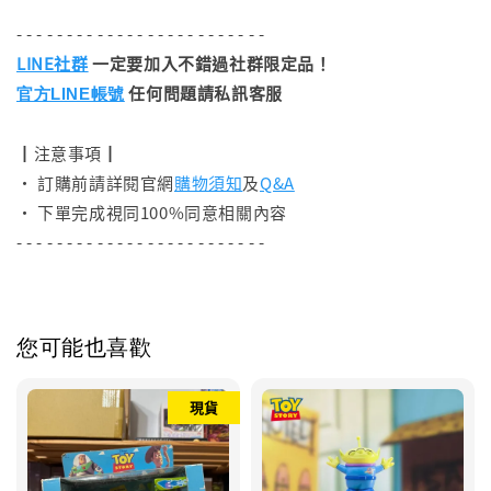
- - - - - - - - - - - - - - - - - - - - - - - - -
LINE社群
一定要加入不錯過社群限定品！
任何問題請私訊客服
官方LINE帳號
┃注意事項┃
• 訂購前請詳閱官網
購物須知
及
Q&A
• 下單完成視同100%同意相關內容
- - - - - - - - - - - - - - - - - - - - - - - - -
您可能也喜歡
現貨