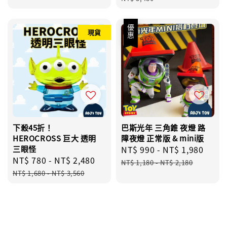
price
優惠
現貨
下殺45折！
巴斯光年 三角錐 夜燈 路
HEROCROSS 巨大 透明
障夜燈 正常版 & mini版
三眼怪
Sale
NT$ 990
-
NT$ 1,980
Regu
Sale
NT$ 780
-
NT$ 2,480
Regular
price
pric
NT$ 1,180
-
NT$ 2,180
price
price
NT$ 1,680
-
NT$ 3,560