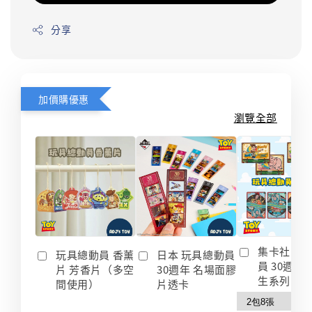
分享
加價購優惠
瀏覽全部
集卡社 玩
玩具總動員 香薰
日本 玩具總動員
員 30週年
片 芳香片（多空
30週年 名場面膠
生系列 收
間使用）
片透卡