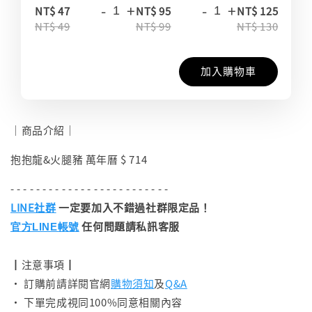
-
+
-
+
-
NT$ 47
NT$ 95
NT$ 125
NT$ 49
NT$ 99
NT$ 130
加入購物車
｜商品介紹｜
抱抱龍&火腿豬 萬年曆 $ 714
- - - - - - - - - - - - - - - - - - - - - - - - -
LINE社群
一定要加入不錯過社群限定品！
任何問題請私訊客服
官方LINE帳號
┃注意事項┃
• 訂購前請詳閱官網
購物須知
及
Q&A
• 下單完成視同100%同意相關內容