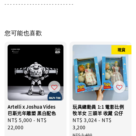
- - - - - - - - - - - - - - - - - - - - - - - - -
您可能也喜歡
現貨
Artelli x Joshua Vides
玩具總動員 1:1 電影比例
巴斯光年雕塑 黑白配色
牧羊女 三頭羊 收藏 公仔
Regular
NT$ 5,000
-
NT$
Sale
NT$ 3,024
-
NT$
price
22,000
price
3,200
Regular
NT$ 3,480