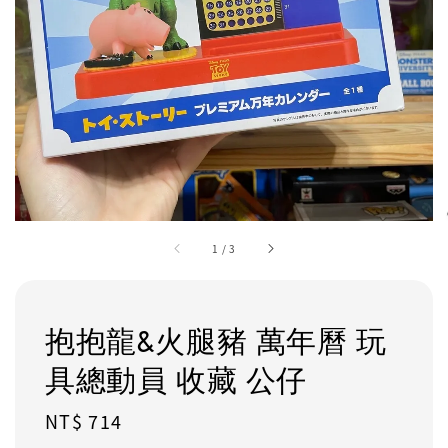
1
/
3
抱抱龍&火腿豬 萬年曆 玩
具總動員 收藏 公仔
Regular
NT$ 714