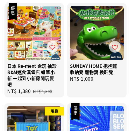
優惠
日本 Re-ment 盒玩 袖珍
SUNDAY HOME 抱抱龍
R&M速食漢堡店 蠟筆小
收納凳 寵物窩 換鞋凳
新 一起到小新房間玩耍
Regular
NT$ 1,000
吧
price
Sale
NT$ 1,380
Regular
NT$ 1,590
price
price
優惠
現貨