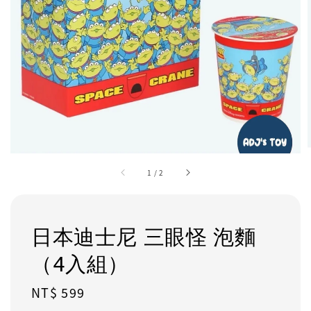
1
/
2
日本迪士尼 三眼怪 泡麵
（4入組）
Regular
NT$ 599