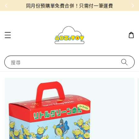
物！
同月份預購單免費合併！只需付一筆運費
搜尋