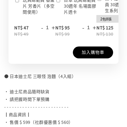
員 30週年
片 芳香片（多空
30週年 名場面膠
生系列 收
間使用）
片透卡
-
+
-
+
-
NT$ 47
NT$ 95
NT$ 125
NT$ 49
NT$ 99
NT$ 130
加入購物車
● 日本迪士尼 三眼怪 泡麵（4入組）
⠀
• 迪士尼商品隨時缺貨
• 請把握時間下單預購
- - - - - - - - - - - - - - - - - - - - - - - - -
┃商品資訊┃
• 售價 $ 599（社群優惠價 $ 560）