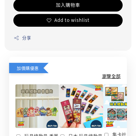
加入購物車
Add to wishlist
分享
加價購優惠
瀏覽全部
集卡社 玩
玩具總動員 香薰
日本 玩具總動員