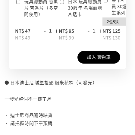
玩具總動員 香薰
日本 玩具總動員
員 30週年
片 芳香片（多空
30週年 名場面膠
生系列 收
間使用）
片透卡
-
+
-
+
-
NT$ 47
NT$ 95
NT$ 125
NT$ 49
NT$ 99
NT$ 130
加入購物車
● 日本迪士尼 城堡投影 爆米花桶（可發光）
⠀
一發光整個不一樣了🎆
⠀
• 迪士尼商品隨時缺貨
• 請把握時間下單預購
- - - - - - - - - - - - - - - - - - - - - - - - -