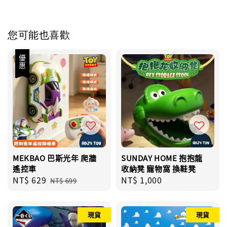
您可能也喜歡
優惠
MEKBAO 巴斯光年 爬牆
SUNDAY HOME 抱抱龍
遙控車
收納凳 寵物窩 換鞋凳
Sale
NT$ 629
Regular
Regular
NT$ 1,000
NT$ 699
price
price
price
現貨
現貨