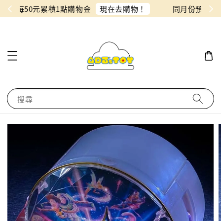
物！
同月份預購單免費合併！只需付一筆運費
搜尋