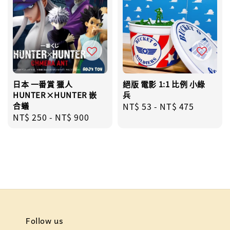
日本 一番賞 獵人
絕版 電影 1:1 比例 小綠
HUNTER×HUNTER 嵌
兵
合蟻
Regular
NT$ 53
-
NT$ 475
Regular
NT$ 250
-
NT$ 900
price
price
Follow us