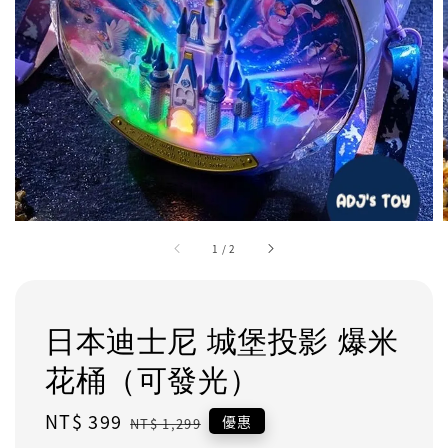
1
/
2
日本迪士尼 城堡投影 爆米
花桶（可發光）
Sale
NT$ 399
Regular
優惠
NT$ 1,299