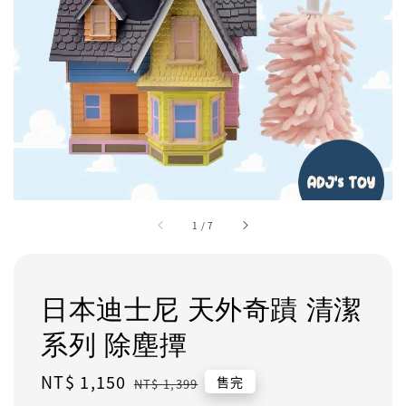
1
/
7
日本迪士尼 天外奇蹟 清潔
系列 除塵撢
Sale
NT$ 1,150
Regular
售完
NT$ 1,399