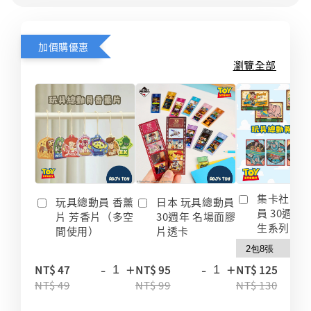
加價購優惠
瀏覽全部
集卡社 玩
玩具總動員 香薰
日本 玩具總動員
員 30週年
片 芳香片（多空
30週年 名場面膠
生系列 收
間使用）
片透卡
-
+
-
+
-
NT$ 47
NT$ 95
NT$ 125
NT$ 49
NT$ 99
NT$ 130