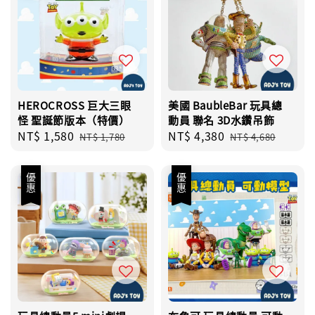
HEROCROSS 巨大三眼
美國 BaubleBar 玩具總
怪 聖誕節版本（特價）
動員 聯名 3D水鑽吊飾
Sale
NT$ 1,580
Regular
Sale
NT$ 4,380
Regular
NT$ 1,780
NT$ 4,680
price
price
price
price
優惠
優惠