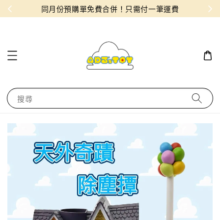
物！
同月份預購單免費合併！只需付一筆運費
搜尋