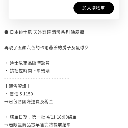
加入購物車
● 日本迪士尼 天外奇蹟 清潔系列 除塵撢
⠀
再現了五顏六色的卡爾爺爺的房子及氣球🎈
⠀
• 迪士尼商品隨時缺貨
• 請把握時間下單預購
- - - - - - - - - - - - - - - - - - - - - - - - -
┃販售資訊┃
• 售價 $ 1150
→已包含國際運費及稅金
⠀
• 結單日期：第一批 4/11 18:00結單
→若限量商品提早售完將提前結單