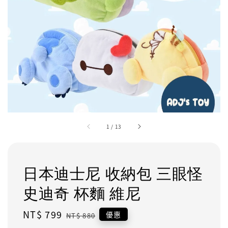
1
/
13
日本迪士尼 收納包 三眼怪
史迪奇 杯麵 維尼
Sale
NT$ 799
Regular
優惠
NT$ 880