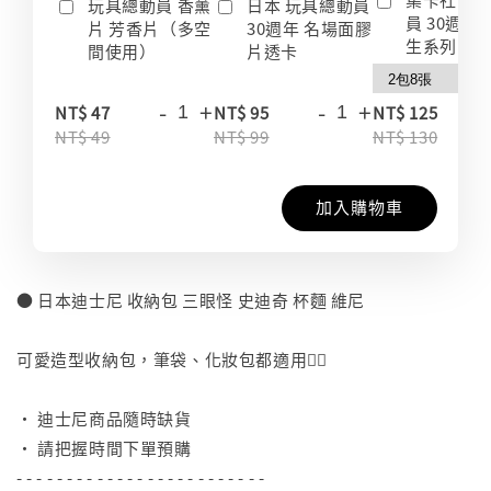
玩具總動員 香薰
日本 玩具總動員
員 30週年
片 芳香片（多空
30週年 名場面膠
生系列 收
間使用）
片透卡
-
+
-
+
-
NT$ 47
NT$ 95
NT$ 125
NT$ 49
NT$ 99
NT$ 130
加入購物車
● 日本迪士尼 收納包 三眼怪 史迪奇 杯麵 維尼
⠀
可愛造型收納包，筆袋、化妝包都適用👍🏻
⠀
• 迪士尼商品隨時缺貨
• 請把握時間下單預購
- - - - - - - - - - - - - - - - - - - - - - - - -