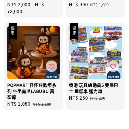
Regular
NT$ 2,000
-
NT$
Sale
NT$ 990
Regular
NT$ 1,080
price
78,000
price
price
優惠
優惠
POPMART 怪怪狂歡節系
香港 玩具總動員5 雙層巴
列 坐坐南瓜LABUBU 萬
士 雪糕車 迴力車
聖節
Sale
NT$ 250
Regular
NT$ 280
Sale
NT$ 1,080
Regular
price
price
NT$ 1,180
price
price