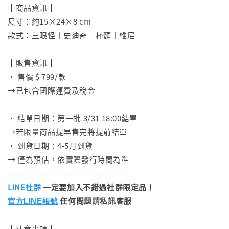
┃商品資訊┃
尺寸：約15×24×8 cm
款式：三眼怪｜史迪奇｜杯麵｜維尼
⠀
┃販售資訊┃
• 售價 $ 799/款
→已包含國際運費及稅金
⠀
• 結單日期：第一批 3/31 18:00結單
→若限量商品提早售完將提前結單
• 到貨日期：4-5月到貨
→ 僅為預估，依實際發行時間為準
- - - - - - - - - - - - - - - - - - - - - - - - -
LINE社群
一定要加入不錯過社群限定品！
任何問題請私訊客服
官方LINE帳號
┃注意事項┃