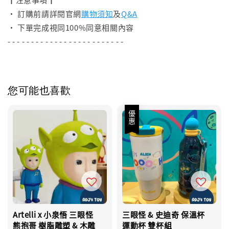
• 訂購前請詳閱官網
購物須知
及
Q&A
• 下單完成視同100%同意相關內容
- - - - - - - - - - - - - - - - - - - - - - - - -
您可能也喜歡
優惠
Artelli x 小泉悟 三眼怪
三眼怪 & 史迪奇 保溫杯
熊抱哥 樹脂雕塑 & 木雕
運動杯 雙杯組