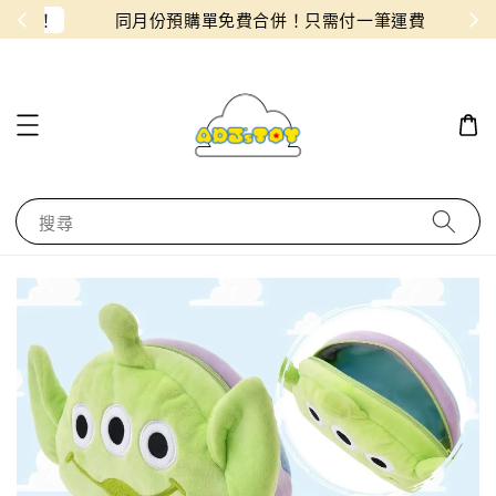
物！
同月份預購單免費合併！只需付一筆運費
搜尋