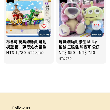
布魯可 玩具總動員 可動
玩具總動員 景品 Milky
模型 第一彈 玩心大冒險
植絨 三眼怪 熊抱哥 公仔
Sale
NT$ 1,780
Regular
Sale
NT$ 650
-
NT$ 750
Regul
NT$ 2,100
price
price
price
price
NT$ 750
Follow us