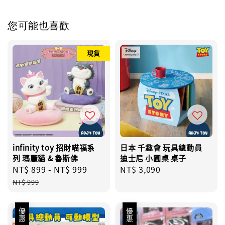
您可能也喜歡
現貨
infinity toy 招財喵福系
日本 千趣會 玩具總動員
列 瑪麗貓 & 魯斯佛
迪士尼 小圓桌 桌子
Sale
NT$ 899
-
NT$ 999
Regular
Regular
NT$ 3,090
price
price
price
NT$ 999
優惠
優惠