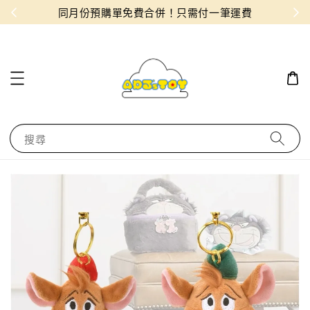
物！
同月份預購單免費合併！只需付一筆運費
搜尋