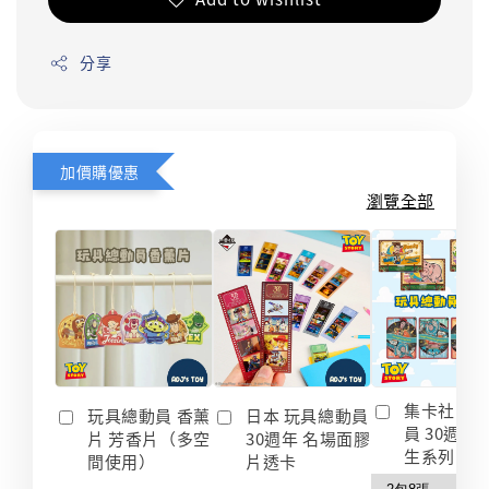
分享
加價購優惠
瀏覽全部
集卡社 玩
玩具總動員 香薰
日本 玩具總動員
員 30週年
片 芳香片（多空
30週年 名場面膠
生系列 收
間使用）
片透卡