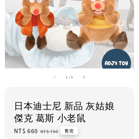
1
/
5
日本迪士尼 新品 灰姑娘
傑克 葛斯 小老鼠
Sale
NT$ 660
Regular
售完
NT$ 750