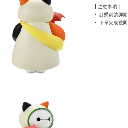
┃注意事項┃
• 訂購前請詳
• 下單完成視同
- - - - - - - - - - -