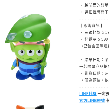
• 越前面的訂
• 請把握時間
- - - - - - - - - - -
┃販售資訊┃
• 三眼怪款 $ 5
• 杯麵款 $ 599
→已包含國際運
⠀
• 結單日期：第一批
→若限量商品提
• 到貨日期：6-
→ 僅為預估，
- - - - - - - - - - -
LINE社群
一定要
官方LINE帳號