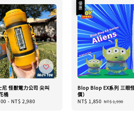
優惠
士尼 怪獸電力公司 尖叫
Blop Blop EX系列 三
花桶
價）
r
000
-
NT$ 2,980
Sale
NT$ 1,850
Regular
NT$ 1,990
price
price