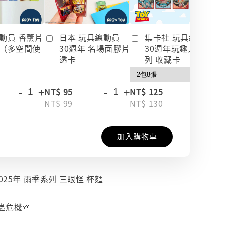
動員 香薰片
日本 玩具總動員
集卡社 玩具總動員
（多空間使
30週年 名場面膠片
30週年玩趣人生系
透卡
列 收藏卡
-
+
-
+
-
+
NT$ 95
NT$ 125
NT$ 99
NT$ 130
加入購物車
025年 雨季系列 三眼怪 杯麵
危機🌱