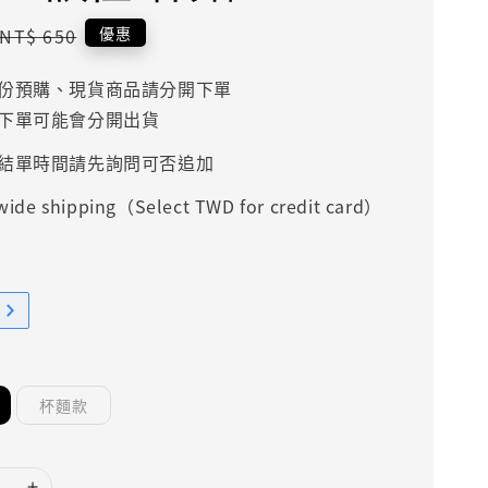
Regular
優惠
NT$ 650
price
份預購、現貨商品請分開下單
下單可能會分開出貨
結單時間請先詢問可否追加
ide shipping（Select TWD for credit card）
杯麵款