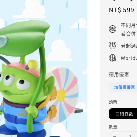
Sale
NT$ 599
price
不同月
若合併
若超過
Worldw
適用優惠
加價購優惠
預購
三眼怪款
數量