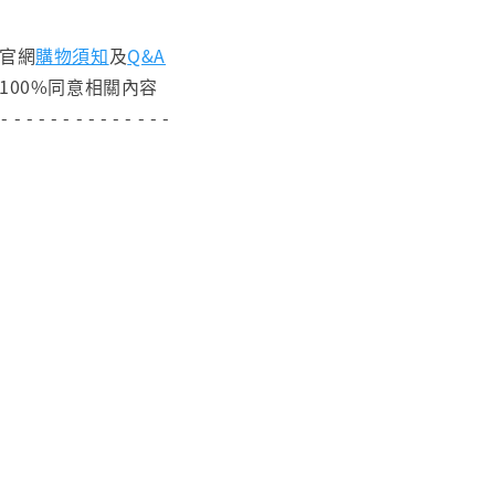
閱官網
購物須知
及
Q&A
100%同意相關內容
 - - - - - - - - - - - - - -