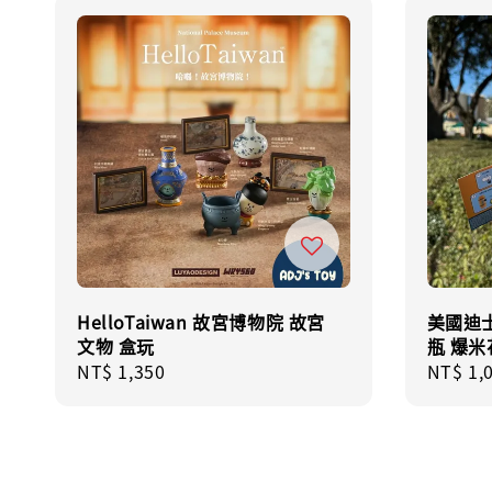
HelloTaiwan 故宮博物院 故宮
美國迪
文物 盒玩
瓶 爆米
Regular
NT$ 1,350
Regula
NT$ 1,
price
price