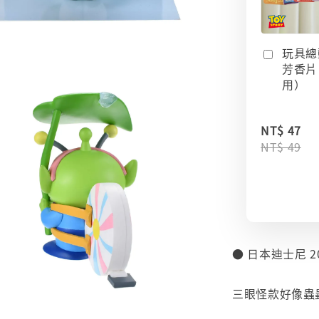
玩具總
芳香片
用）
NT$ 47
NT$ 49
● 日本迪士尼 2
⠀
三眼怪款好像蟲蟲
⠀