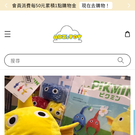
物！
同月份預購單免費合併！只需付一筆運費
搜尋