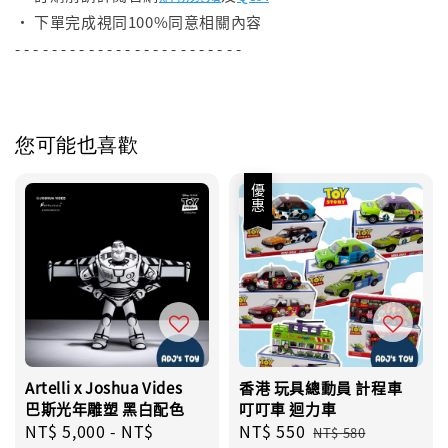
• 下單完成視同100%同意相關內容
- - - - - - - - - - - - - - - - - - - - - - - - -
您可能也喜歡
優惠
Artelli x Joshua Vides
香港 玩具總動員 計程車
巴斯光年雕塑 黑白配色
叮叮車 迴力車
Regular
NT$ 5,000
-
NT$
Sale
NT$ 550
Regular
NT$ 580