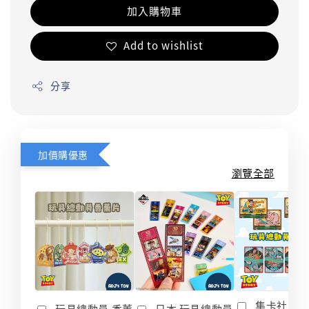
加入購物車
Add to wishlist
分享
加價購優惠
瀏覽全部
集卡社 玩
玩具總動員 香薰
日本 玩具總動員