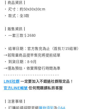
┃商品資訊┃
• 尺寸：約50x30x30cm
• 款式：全3款
⠀
┃販售資訊┃
• 一套三款 $ 2680
⠀
• 結單日期：官方售完為止（首批7/15結單）
→若限量商品提早售完將提前結單
• 到貨日期：8-9月
→僅為預估，依實際發行時間為準
- - - - - - - - - - - - - - - - - - - - - - - - -
LINE社群
一定要加入不錯過社群限定品！
任何問題請私訊客服
官方LINE帳號
┃注意事項┃
• 訂購前請詳閱官網
購物須知
及
Q&A