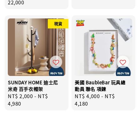
price
22,000
price
price
現貨
SUNDAY HOME 迪士尼
美國 BaubleBar 玩具總
米奇 百手衣帽架
動員 聯名 項鍊
Regular
NT$ 2,000
-
NT$
Regular
NT$ 4,000
-
NT$
price
4,980
price
4,180