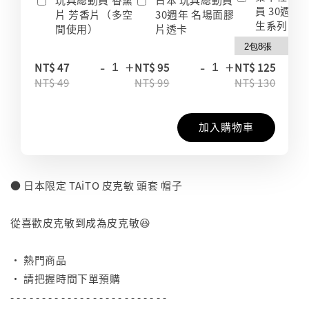
員 30週年
片 芳香片（多空
30週年 名場面膠
生系列 收
間使用）
片透卡
-
+
-
+
-
NT$ 47
NT$ 95
NT$ 125
NT$ 49
NT$ 99
NT$ 130
加入購物車
● 日本限定 TAiTO 皮克敏 頭套 帽子
⠀
從喜歡皮克敏到成為皮克敏😆
⠀
• 熱門商品
• 請把握時間下單預購
- - - - - - - - - - - - - - - - - - - - - - - - -