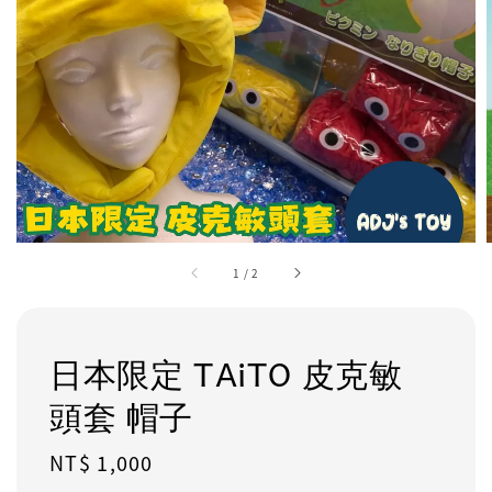
1
/
2
日本限定 TAiTO 皮克敏
頭套 帽子
Regular
NT$ 1,000