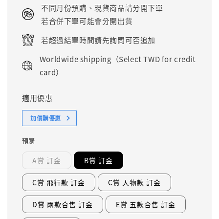
price
不同月份預購、現貨商品請分開下單
若合併下單可能會分開出貨
若超過結單時間請先詢問可否追加
Worldwide shipping（Select TWD for credit
card）
適用優惠
加價購優惠
預購
A賞 訂金
B賞 訂金
C賞 飛行款 訂金
C賞 人物款 訂金
D賞 兩款合售 訂金
E賞 五款合售 訂金