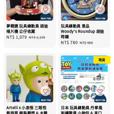
夢精選 玩具總動員 胡迪
玩具總動員 景品
唱片機 公仔收藏
Woody's Roundup 胡迪
Sale
NT$ 1,079
Regular
時鐘
NT$ 1,199
Sale
NT$ 780
Regular
price
price
NT$ 980
price
price
現貨
Artelli x 小泉悟 三眼怪
日本 玩具總動員 丹寧風
熊抱哥 樹脂雕塑 & 木雕
刺繡徽章 小物包 & 束口