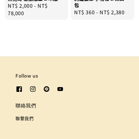
Regular
NT$ 2,000
-
NT$
包
Regular
NT$ 360
-
NT$ 2,380
price
78,000
price
Follow us
聯絡我們
聯繫我們