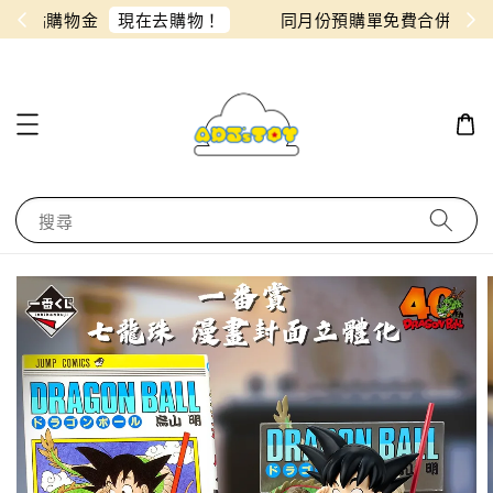
物！
同月份預購單免費合併！只需付一筆運費
搜尋