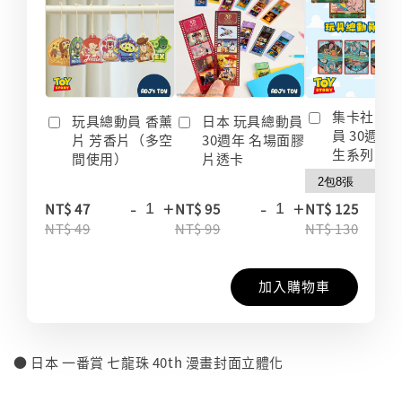
集卡社 玩
玩具總動員 香薰
日本 玩具總動員
員 30週年
片 芳香片（多空
30週年 名場面膠
生系列 收
間使用）
片透卡
-
+
-
+
-
NT$ 47
NT$ 95
NT$ 125
NT$ 49
NT$ 99
NT$ 130
加入購物車
● 日本 一番賞 七龍珠 40th 漫畫封面立體化
⠀