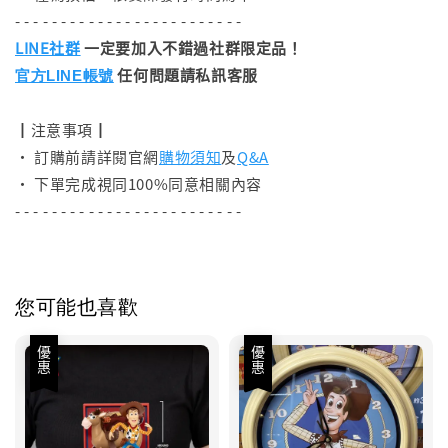
- - - - - - - - - - - - - - - - - - - - - - - - -
LINE社群
一定要加入不錯過社群限定品！
任何問題請私訊客服
官方LINE帳號
┃注意事項┃
• 訂購前請詳閱官網
購物須知
及
Q&A
• 下單完成視同100%同意相關內容
- - - - - - - - - - - - - - - - - - - - - - - - -
您可能也喜歡
優惠
優惠