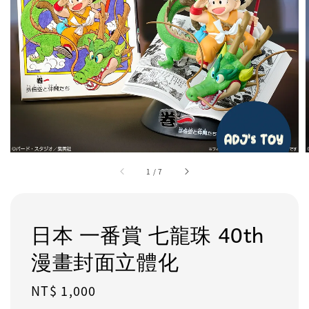
1
/
7
日本 一番賞 七龍珠 40th
漫畫封面立體化
Regular
NT$ 1,000