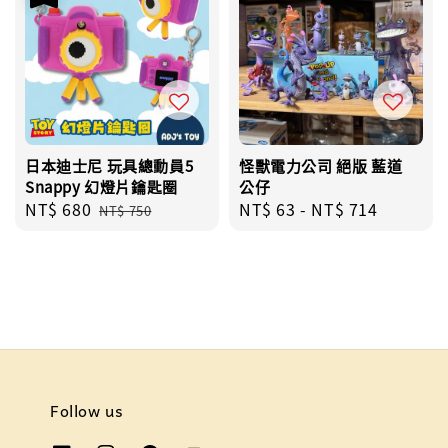
日本迪士尼 玩具總動員5
怪獸電力公司 絕版 藍道
Snappy 幻燈片鑰匙圈
公仔
Sale
NT$ 680
Regular
Regular
NT$ 63
-
NT$ 714
NT$ 750
price
price
price
Follow us