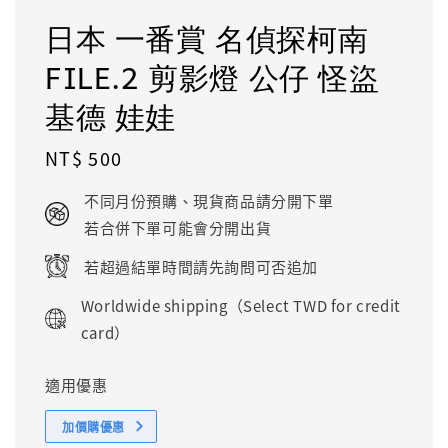
日本 一番賞 名偵探柯南
FILE.2 剪影燈 公仔 怪盜
基德 娃娃
Regular
NT$ 500
price
不同月份預購、現貨商品請分開下單
若合併下單可能會分開出貨
若超過結單時間請先詢問可否追加
Worldwide shipping（Select TWD for credit
card）
適用優惠
加價購優惠