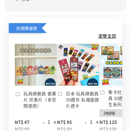
加價購優惠
瀏覽全部
集卡社 玩
玩具總動員 香薰
日本 玩具總動員
員 30週年
片 芳香片（多空
30週年 名場面膠
生系列 收
間使用）
片透卡
-
+
-
+
-
NT$ 47
NT$ 95
NT$ 125
NT$ 49
NT$ 99
NT$ 130