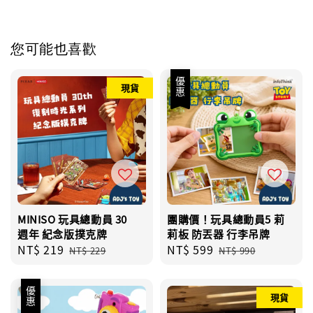
您可能也喜歡
優惠
現貨
MINISO 玩具總動員 30
團購價！玩具總動員5 莉
週年 紀念版撲克牌
莉板 防丟器 行李吊牌
Sale
NT$ 219
Regular
Sale
NT$ 599
Regular
NT$ 229
NT$ 990
price
price
price
price
優惠
現貨