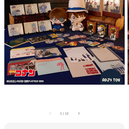
1
/
13