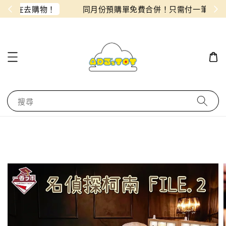
物！
同月份預購單免費合併！只需付一筆運費
搜尋