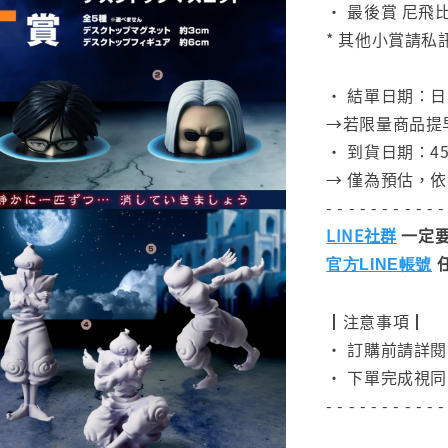
• 最後賞 尼飛比特
* 其他小賞請
⠀
• 結單日期：
→若限量商品提
• 到貨日期：45
→ 僅為預估，
- - - - - - - - - - -
LINE社群
一定要
官方LINE帳號
┃注意事項┃
• 訂購前請詳
• 下單完成視同
- - - - - - - - - - -