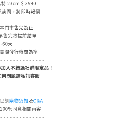
 23cm $ 3990
私訊詢問，將即時報價
日本門市售完為止
早售完將提前結單
-60天
依實際發行時間為準
 - - - - - - - - - - - - - -
加入不錯過社群限定品！
任何問題請私訊客服
閱官網
購物須知
及
Q&A
100%同意相關內容
 - - - - - - - - - - - - - -