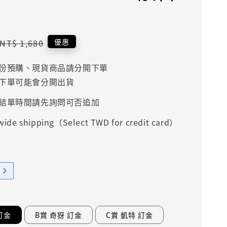
Regular
優惠
NT$ 1,680
price
份預購、現貨商品請分開下單
下單可能會分開出貨
結單時間請先詢問可否追加
ide shipping（Select TWD for credit card）
訂金
B賞 奇犽 訂金
C賞 凱特 訂金