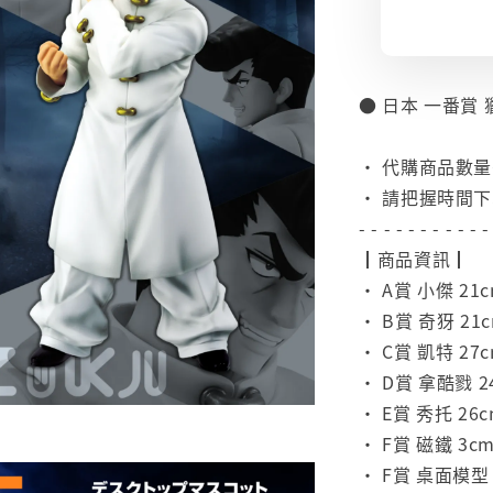
● 日本 一番賞 
⠀
• 代購商品數
• 請把握時間
- - - - - - - - - - -
┃商品資訊┃
• A賞 小傑 21cm
• B賞 奇犽 21cm
• C賞 凱特 27cm
• D賞 拿酷戮 24
• E賞 秀托 26cm
• F賞 磁鐵 3cm
• F賞 桌面模型 6