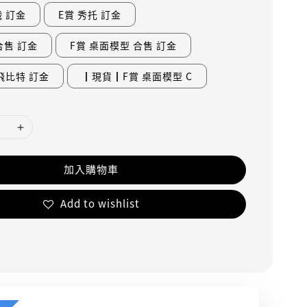
戮 訂金
E賞 秀托 訂金
合售 訂金
F賞 桌面模型 合售 訂金
飛比特 訂金
┃現貨┃F賞 桌面模型 C
加入購物車
Add to wishlist