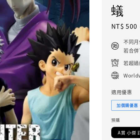
蟻
Sale
NT$ 500
price
不同月
若合併
若超過
Worldw
適用優惠
加價購優惠
預購
A賞 小傑 