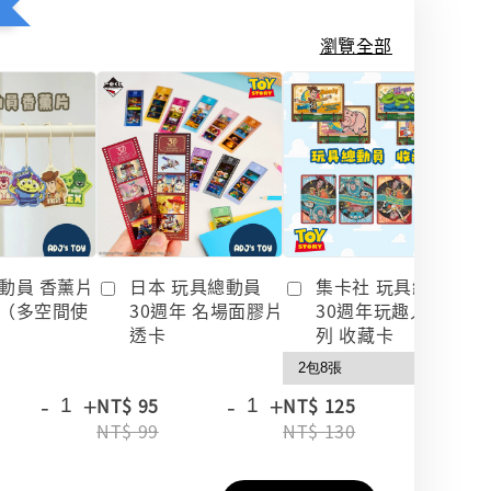
瀏覽全部
動員 香薰片
日本 玩具總動員
集卡社 玩具總動員
（多空間使
30週年 名場面膠片
30週年玩趣人生系
透卡
列 收藏卡
-
+
-
+
-
+
NT$ 95
NT$ 125
NT$ 99
NT$ 130