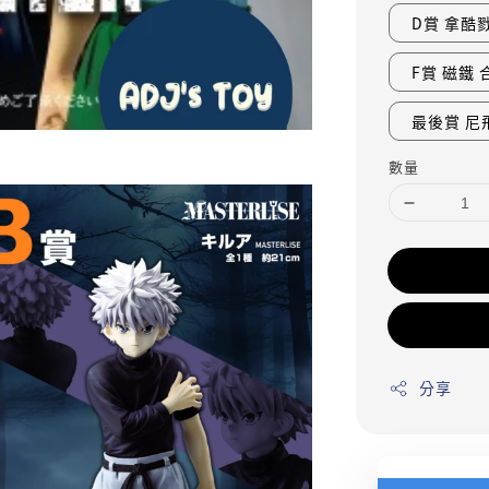
D賞 拿酷
F賞 磁鐵 
最後賞 尼
數量
分享