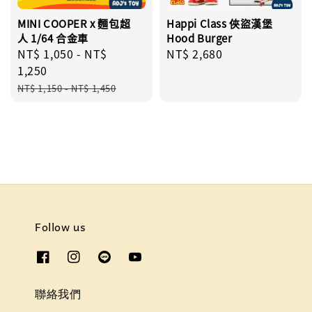
MINI COOPER x 麵包超
Happi Class 俠盜漢堡
人 1/64 合金車
Hood Burger
Sale
NT$ 1,050
-
NT$
Regular
NT$ 2,680
price
1,250
price
Regular
NT$ 1,150
-
NT$ 1,450
price
Follow us
聯絡我們