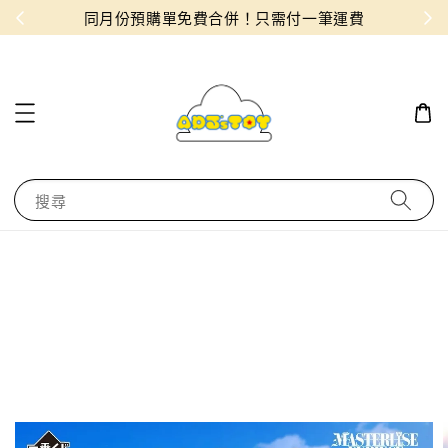
物！
同月份預購單免費合併！只需付一筆運費
搜尋