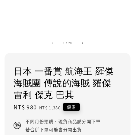
1
/
20
日本 一番賞 航海王 羅傑
海賊團 傳說的海賊 羅傑
雷利 傑克 巴其
Sale
NT$ 980
Regular
優惠
NT$ 1,380
price
price
不同月份預購、現貨商品請分開下單
若合併下單可能會分開出貨