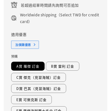
若超過結單時間請先詢問可否追加
Worldwide shipping（Select TWD for credit
card）
適用優惠
加價購優惠
預購
A賞 羅傑 訂金
B賞 雷利 訂金
C賞 傑克（見習海賊）訂金
D賞 巴其（見習海賊）訂金
E賞 可樂克斯 訂金
F賞 羅傑海賊團大毛巾 訂金