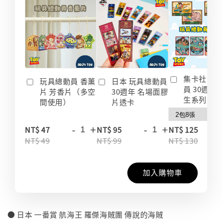
集卡社 玩
玩具總動員 香薰
日本 玩具總動員
員 30週年
片 芳香片（多空
30週年 名場面膠
生系列 收
間使用）
片透卡
-
+
-
+
-
NT$ 47
NT$ 95
NT$ 125
NT$ 49
NT$ 99
NT$ 130
加入購物車
● 日本 一番賞 航海王 羅傑海賊團 傳說的海賊