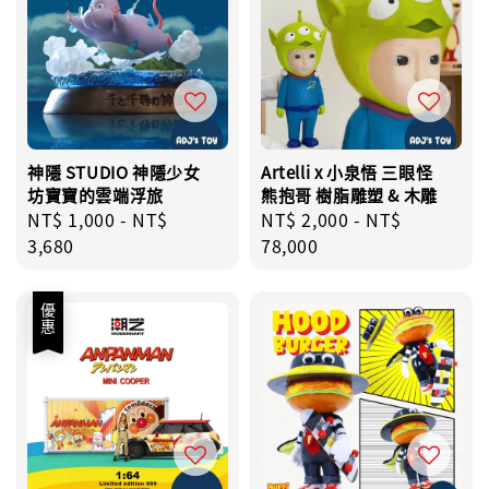
神隱 STUDIO 神隱少女
Artelli x 小泉悟 三眼怪
坊寶寶的雲端浮旅
熊抱哥 樹脂雕塑 & 木雕
Regular
NT$ 1,000
-
NT$
Regular
NT$ 2,000
-
NT$
price
3,680
price
78,000
優惠