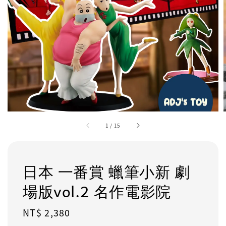
1
/
15
日本 一番賞 蠟筆小新 劇
場版vol.2 名作電影院
Regular
NT$ 2,380