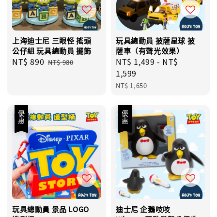
上海迪士尼 三眼怪 搖頭
玩具總動員 披薩星球 披
公仔組 玩具總動員 擺飾
薩車（有聲光效果）
Sale
NT$ 890
Regular
Sale
NT$ 1,499
-
NT$
NT$ 980
price
price
price
1,599
Regular
NT$ 1,650
price
優惠
優惠
玩具總動員 景品 LOGO
迪士尼 企鵝吱吱