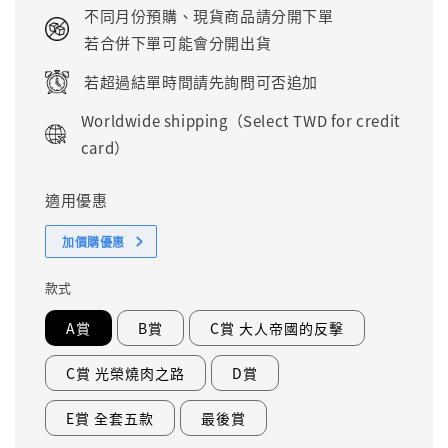
price
不同月份預購、現貨商品請分開下單
若合併下單可能會分開出貨
若超過結單時間請先詢問可否追加
Worldwide shipping（Select TWD for credit
card）
適用優惠
加價購優惠
款式
A賞
B賞
C賞 大人帝國的反擊
C賞 光榮燒肉之路
D賞
E賞 全套五款
最後賞