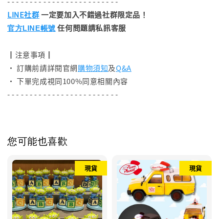
- - - - - - - - - - - - - - - - - - - - - - - - -
LINE社群
一定要加入不錯過社群限定品！
任何問題請私訊客服
官方LINE帳號
┃注意事項┃
• 訂購前請詳閱官網
購物須知
及
Q&A
• 下單完成視同100%同意相關內容
- - - - - - - - - - - - - - - - - - - - - - - - -
您可能也喜歡
現貨
現貨