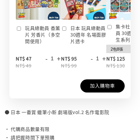
集卡社 玩
玩具總動員 香薰
日本 玩具總動員
員 30週年
片 芳香片（多空
30週年 名場面膠
生系列 收
間使用）
片透卡
-
+
-
+
-
NT$ 47
NT$ 95
NT$ 125
NT$ 49
NT$ 99
NT$ 130
加入購物車
● 日本 一番賞 蠟筆小新 劇場版vol.2 名作電影院
⠀
• 代購商品數量有限
• 請把握時間下單預購