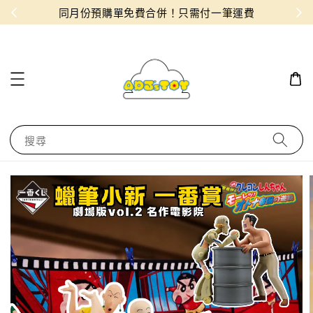
物！
同月份預購單免費合併！只需付一筆運費
搜尋