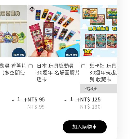
動員 香薰片
日本 玩具總動員
集卡社 玩具總動員
（多空間使
30週年 名場面膠片
30週年玩趣人生系
透卡
列 收藏卡
-
+
-
+
-
+
NT$ 95
NT$ 125
NT$ 99
NT$ 130
加入購物車