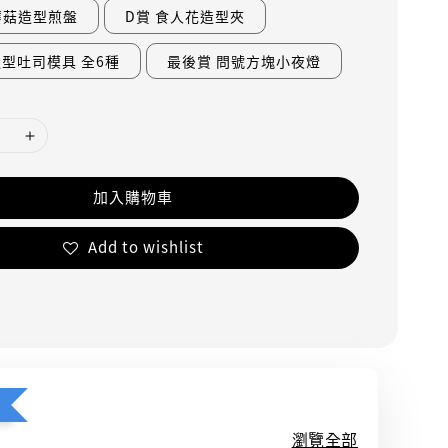
蘑菇造型煎盤
D賞 食人花造型夾
造型吐司模具 全6種
最後賞 問號方塊小夜燈
加入購物車
Add to wishlist
瀏覽全部