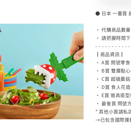
● 日本 一番賞
⠀
• 代購商品數
• 請把握時間
- - - - - - - - - - -
┃商品資訊┃
• A賞 問號零食分
• B賞 雙層點心架
• C賞 超級蘑菇造
• D賞 食人花造型
• E賞 道具造型吐
• 最後賞 問號方塊
* 其他小賞請
→已包含國際運
⠀