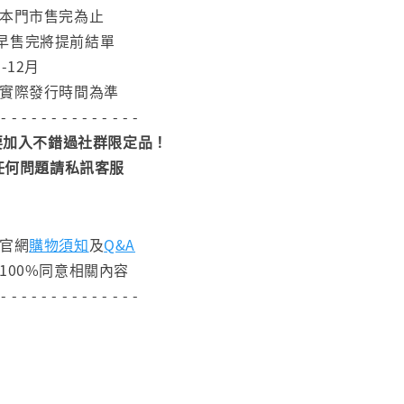
日本門市售完為止
早售完將提前結單
-12月
依實際發行時間為準
 - - - - - - - - - - - - - -
加入不錯過社群限定品！
任何問題請私訊客服
閱官網
購物須知
及
Q&A
100%同意相關內容
 - - - - - - - - - - - - - -