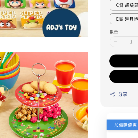
C賞 超級
E賞 道具
數量
分享
加價購優惠