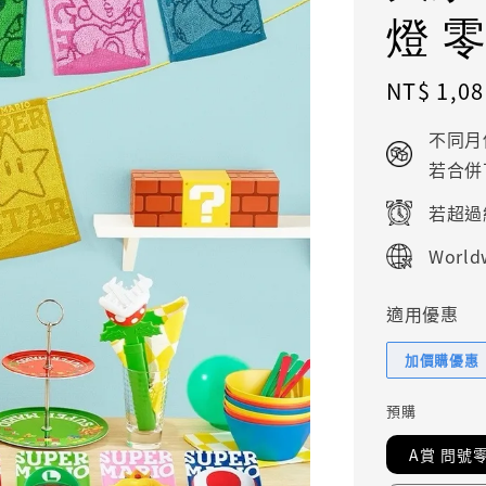
燈 
Regular
NT$ 1,08
price
不同月
若合併
若超過
Worldw
適用優惠
加價購優惠
預購
A賞 問號