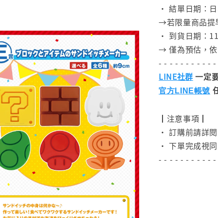
• 結單日期：
→若限量商品提
• 到貨日期：11
→ 僅為預估，
- - - - - - - - - - -
LINE社群
一定要
官方LINE帳號
┃注意事項┃
• 訂購前請詳
• 下單完成視同
- - - - - - - - - - -