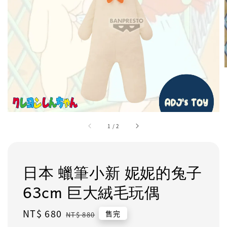
1
/
2
日本 蠟筆小新 妮妮的兔子
63cm 巨大絨毛玩偶
Sale
NT$ 680
Regular
售完
NT$ 880