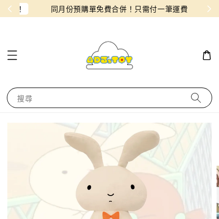
物！
同月份預購單免費合併！只需付一筆運費
搜尋