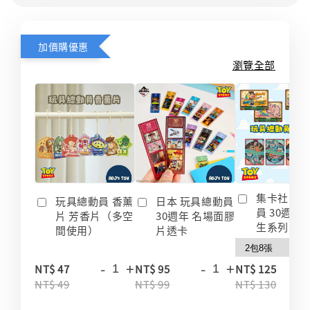
加價購優惠
瀏覽全部
集卡社 玩
玩具總動員 香薰
日本 玩具總動員
員 30週年
片 芳香片（多空
30週年 名場面膠
生系列 收
間使用）
片透卡
-
+
-
+
-
NT$ 47
NT$ 95
NT$ 125
NT$ 49
NT$ 99
NT$ 130