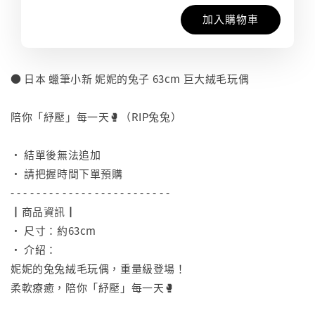
加入購物車
● 日本 蠟筆小新 妮妮的兔子 63cm 巨大絨毛玩偶
⠀
陪你「紓壓」每一天🥊（RIP兔兔）
⠀
• 結單後無法追加
• 請把握時間下單預購
- - - - - - - - - - - - - - - - - - - - - - - - -
┃商品資訊┃
• 尺寸：約63cm
• 介紹：
妮妮的兔兔絨毛玩偶，重量級登場！
柔軟療癒，陪你「紓壓」每一天🥊
⠀