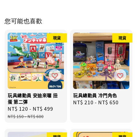
您可能也喜歡
現貨
現貨
玩具總動員 安迪來囉 扭
玩具總動員 冷門角色
蛋 第二彈
Regular
NT$ 210
-
NT$ 650
Sale
NT$ 120
-
NT$ 499
Regular
price
price
price
NT$ 150
-
NT$ 600
現貨
現貨