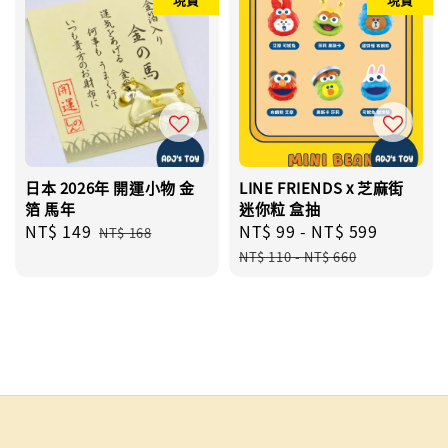
日本 2026年 開運小物 金
LINE FRIENDS x 芝麻街
箔 馬年
迷你粒 盒抽
Sale
NT$ 149
Regular
Sale
NT$ 99
-
NT$ 599
Regular
NT$ 168
price
price
price
price
NT$ 110
-
NT$ 660