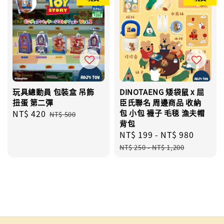
玩具總動員 包裝盒 吊飾
DINOTAENG 矮袋鼠 x 屈
扭蛋 第二彈
臣氏聯名 周邊商品 收納
Sale
NT$ 420
Regular
包 小包 襪子 毛毯 漁夫帽
NT$ 500
背包
price
price
Sale
NT$ 199
-
NT$ 980
Regul
price
price
NT$ 250
-
NT$ 1,200