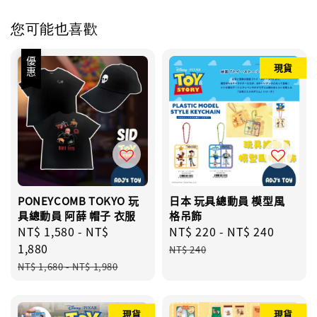
您可能也喜歡
優惠
現貨
PONEYCOMB TOKYO 玩
日本 玩具總動員 模型風
具總動員 阿薛 帽子 衣服
格吊飾
Sale
NT$ 1,580
-
NT$
Sale
NT$ 220
-
NT$ 240
Regul
price
1,880
price
price
NT$ 240
Regular
NT$ 1,680
-
NT$ 1,980
price
現貨
現貨