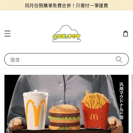
物！
同月份預購單免費合併！只需付一筆運費
搜尋