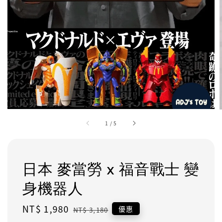
1
/
5
日本 麥當勞 x 福音戰士 變
身機器人
Sale
NT$ 1,980
Regular
優惠
NT$ 3,180