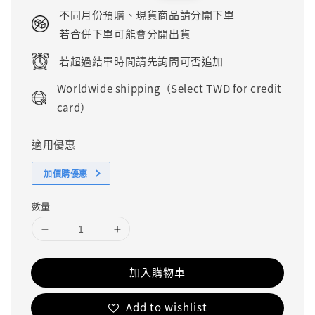
price
price
不同月份預購、現貨商品請分開下單
若合併下單可能會分開出貨
若超過結單時間請先詢問可否追加
Worldwide shipping（Select TWD for credit
card）
適用優惠
加價購優惠
數量
加入購物車
Add to wishlist