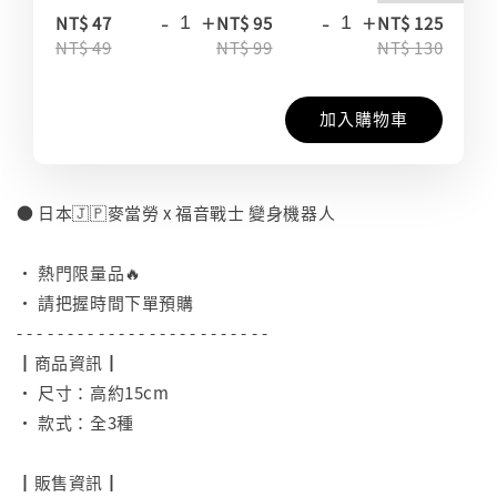
-
+
-
+
-
NT$ 47
NT$ 95
NT$ 125
NT$ 49
NT$ 99
NT$ 130
加入購物車
● 日本🇯🇵麥當勞 x 福音戰士 變身機器人
⠀
• 熱門限量品🔥
• 請把握時間下單預購
- - - - - - - - - - - - - - - - - - - - - - - - -
┃商品資訊┃
• 尺寸：高約15cm
• 款式：全3種
⠀
┃販售資訊┃