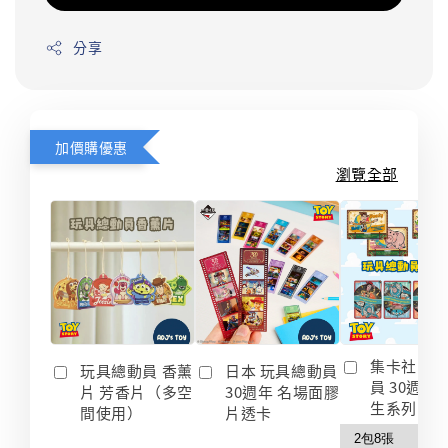
分享
加價購優惠
瀏覽全部
集卡社 玩
玩具總動員 香薰
日本 玩具總動員
員 30週年
片 芳香片（多空
30週年 名場面膠
生系列 收
間使用）
片透卡