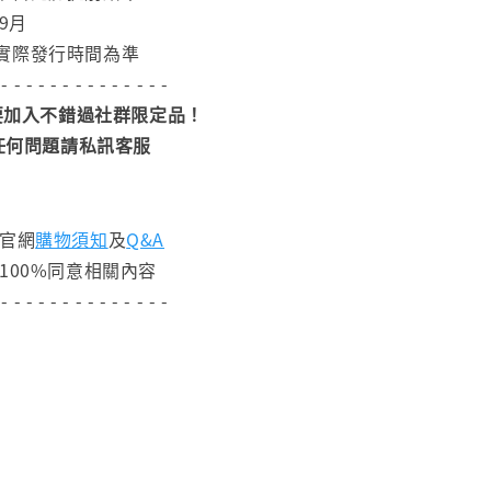
9月
實際發行時間為準
 - - - - - - - - - - - - - -
加入不錯過社群限定品！
任何問題請私訊客服
閱官網
購物須知
及
Q&A
100%同意相關內容
 - - - - - - - - - - - - - -