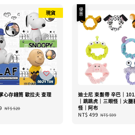
優惠
現貨
掌心存錢筒 歐拉夫 查理
迪士尼 束髮帶 辛巴｜10
｜跳跳虎｜三眼怪｜火腿
怪｜阿布
9
Regular
NT$ 520
Sale
NT$ 499
Regular
price
NT$ 599
price
price