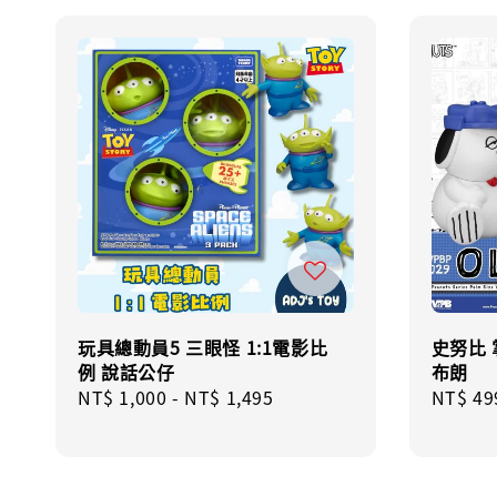
玩具總動員5 三眼怪 1:1電影比
史努比 
例 說話公仔
布朗
Regular
NT$ 1,000
-
NT$ 1,495
Sale
NT$ 49
price
price