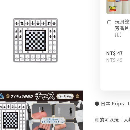
玩具總
芳香片
用）
NT$ 47
NT$ 49
● 日本 Pripr
⠀
真的可以玩！人
⠀