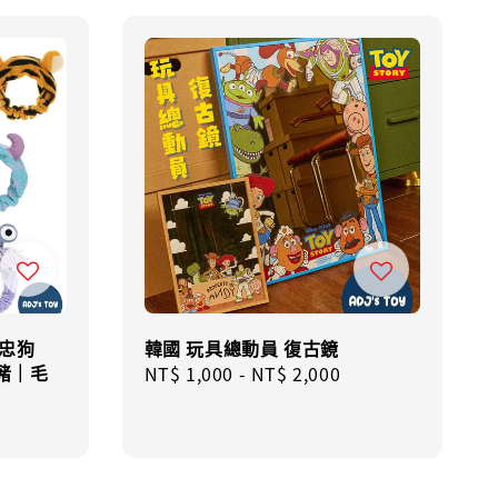
1忠狗
韓國 玩具總動員 復古鏡
豬｜毛
Regular
NT$ 1,000
-
NT$ 2,000
price