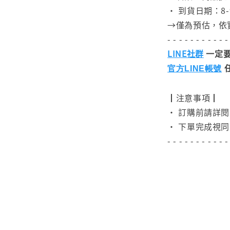
• 到貨日期：8-
→僅為預估，依
- - - - - - - - - - -
LINE社群
一定要
官方LINE帳號
┃注意事項┃
• 訂購前請詳
• 下單完成視同
- - - - - - - - - - -