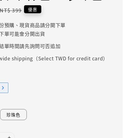
Regular
優惠
NT$ 399
price
份預購、現貨商品請分開下單
下單可能會分開出貨
結單時間請先詢問可否追加
ide shipping（Select TWD for credit card）
珍珠色