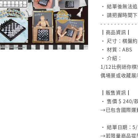
• 結單後無法
• 請把握時間
- - - - - - - - - - -
┃商品資訊┃
• 尺寸：棋盤約 4
• 材質：ABS
• 介紹：
1/12比例迷
偶場景或收藏展
⠀
┃販售資訊┃
• 售價 $ 240/
→已包含國際運
⠀
• 結單日期：5/6
→若限量商品提