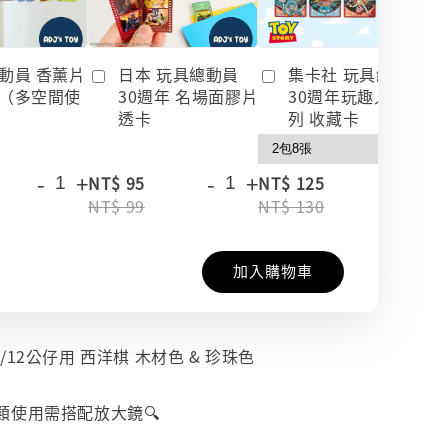
動員 香薰片
日本 玩具總動員
集卡社 玩具總動員
（多空間使
30週年 名場面膠片
30週年玩趣人生系
透卡
列 收藏卡
-
+
-
+
-
+
NT$ 95
NT$ 125
NT$ 99
NT$ 130
加入購物車
a 1/12公仔用 西洋棋 木材色 & 珍珠色
類使用需搭配放大鏡🔍