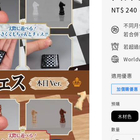
Sale
NT$ 240
price
不同月
若合併
若超過
Worldw
適用優惠
加價購優惠
預購
木材色
數量