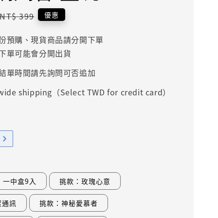
Regular
優惠
NT$ 399
price
份預購、現貨商品請分開下單
下單可能會分開出貨
結單時間請先詢問可否追加
ide shipping（Select TWD for credit card）
一中盒9入
挑款：玫瑰心意
蜜通訊
挑款：神秘愛慕者