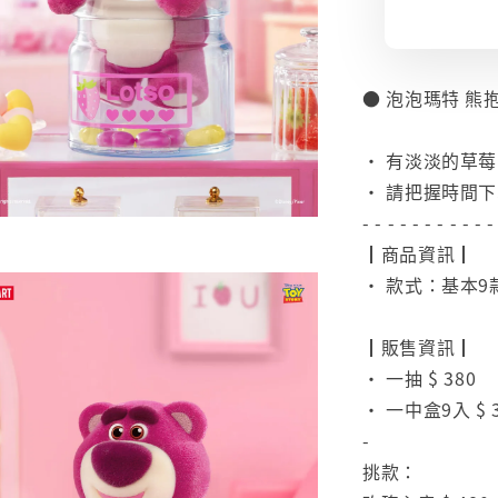
● 泡泡瑪特 熊
⠀
• 有淡淡的草莓
• 請把握時間
- - - - - - - - - - -
┃商品資訊┃
• 款式：基本9
⠀
┃販售資訊┃
• 一抽 $ 380
• 一中盒9入 $ 3
-
挑款：