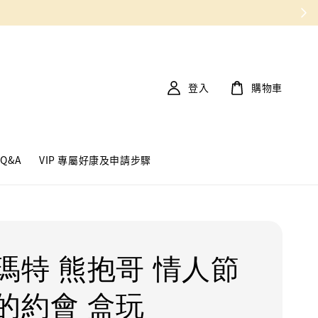
登入
購物車
Q&A
VIP 專屬好康及申請步驟
瑪特 熊抱哥 情人節
的約會 盒玩