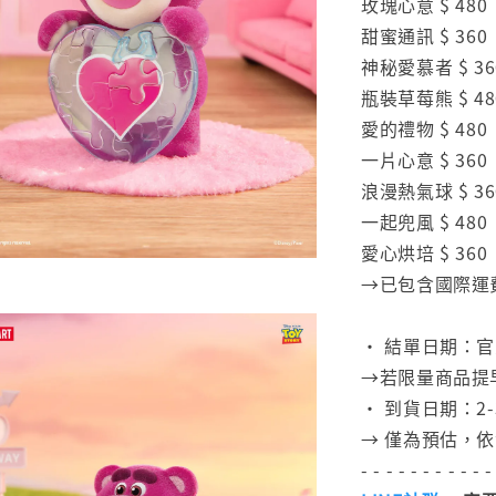
玫瑰心意 $ 480
甜蜜通訊 $ 360
神秘愛慕者 $ 36
瓶裝草莓熊 $ 48
愛的禮物 $ 480
一片心意 $ 360
浪漫熱氣球 $ 36
一起兜風 $ 480
愛心烘培 $ 360
→已包含國際運
⠀
• 結單日期：
→若限量商品提
• 到貨日期：
→ 僅為預估，
- - - - - - - - - - -