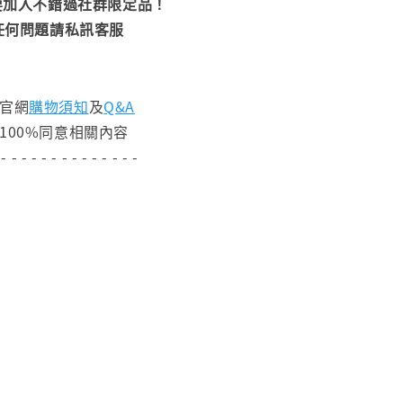
加入不錯過社群限定品！
任何問題請私訊客服
閱官網
購物須知
及
Q&A
100%同意相關內容
 - - - - - - - - - - - - - -