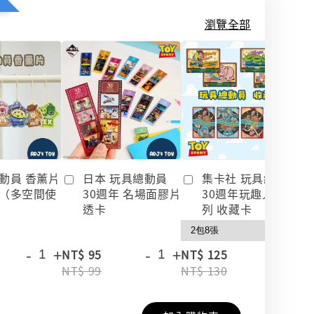
瀏覽全部
動員 香薰片
日本 玩具總動員
集卡社 玩具總動員
（多空間使
30週年 名場面膠片
30週年玩趣人生系
透卡
列 收藏卡
-
+
-
+
-
+
NT$ 95
NT$ 125
NT$ 99
NT$ 130