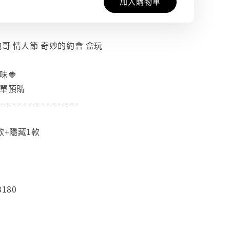
加入購物車
抱哥 情人節 奇妙的約會 盒玩
味🍓
下單預購
 - - - - - - - - - - - - - -
款+隱藏1款
180