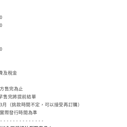
0
0
0
費及稅金
官方售完為止
早售完將提前結單
2-3月（挑款時間不定，可以接受再訂購）
依實際發行時間為準
 - - - - - - - - - - - - - -