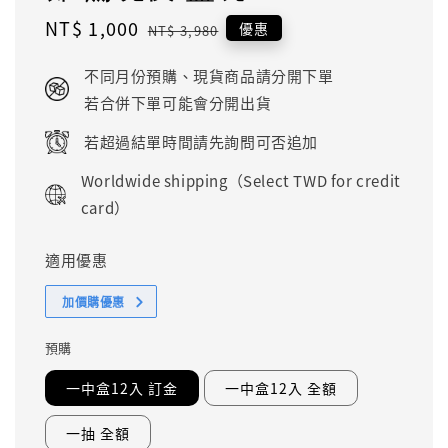
Sale
NT$ 1,000
Regular
優惠
NT$ 3,980
price
price
不同月份預購、現貨商品請分開下單
若合併下單可能會分開出貨
若超過結單時間請先詢問可否追加
Worldwide shipping（Select TWD for credit
card）
適用優惠
加價購優惠
預購
一中盒12入 訂金
一中盒12入 全額
一抽 全額