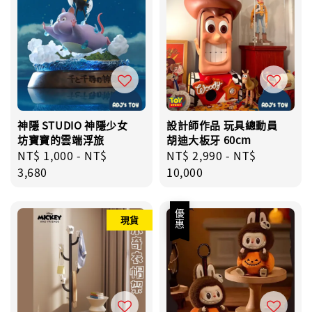
神隱 STUDIO 神隱少女
設計師作品 玩具總動員
坊寶寶的雲端浮旅
胡迪大板牙 60cm
Regular
NT$ 1,000
-
NT$
Regular
NT$ 2,990
-
NT$
price
3,680
price
10,000
優惠
現貨