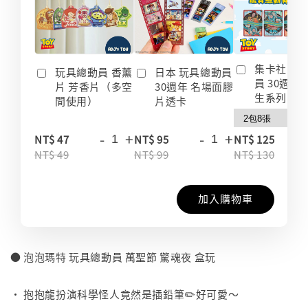
集卡社 玩
玩具總動員 香薰
日本 玩具總動員
員 30週年
片 芳香片（多空
30週年 名場面膠
生系列 收
間使用）
片透卡
-
+
-
+
-
NT$ 47
NT$ 95
NT$ 125
NT$ 49
NT$ 99
NT$ 130
加入購物車
● 泡泡瑪特 玩具總動員 萬聖節 驚魂夜 盒玩
⠀
• 抱抱龍扮演科學怪人竟然是插鉛筆✏️好可愛～