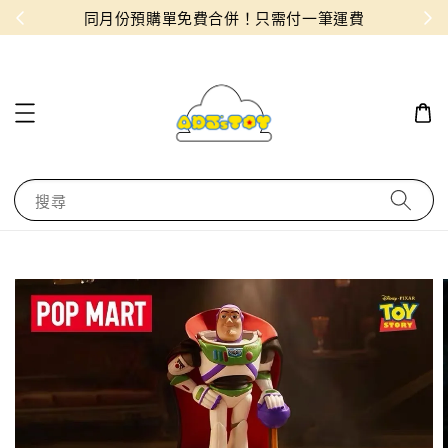
物！
同月份預購單免費合併！只需付一筆運費
搜尋