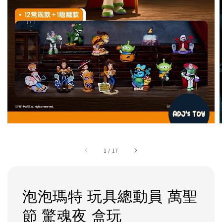
1
/
17
泡泡瑪特 玩具總動員 萬聖
節 驚魂夜 盒玩