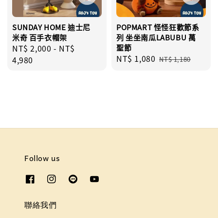
SUNDAY HOME 迪士尼
POPMART 怪怪狂歡節系
米奇 百手衣帽架
列 坐坐南瓜LABUBU 萬
Regular
NT$ 2,000
-
NT$
聖節
Sale
NT$ 1,080
Regular
price
4,980
NT$ 1,180
price
price
Follow us
聯絡我們