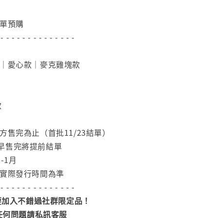
下單預購
 - - - - - - - - - - - - - -
款｜愛心款｜麥克雞塊款
款
方售完為止（首批11/23結單）
早售完將提前結單
-1月
依實際發行時間為準
 - - - - - - - - - - - - - -
加入不錯過社群限定品！
任何問題請私訊客服