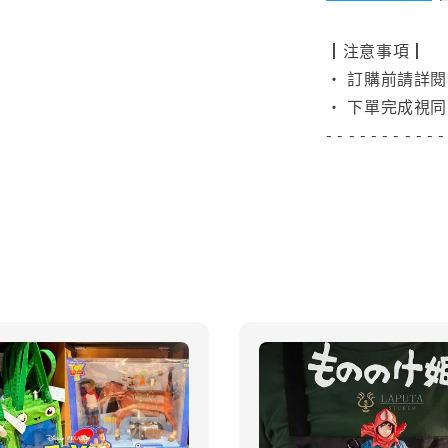
┃注意事項┃
• 訂購前請詳
• 下單完成視同
- - - - - - - - - - -