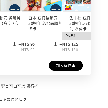
動員 香薰片
日本 玩具總動員
集卡社 玩具總動員
（多空間使
30週年 名場面膠片
30週年玩趣人生系
透卡
列 收藏卡
-
+
-
+
-
+
NT$ 95
NT$ 125
NT$ 99
NT$ 130
加入購物車
勞 x 可口可樂 隨行杯
型不是長頸鹿🦒