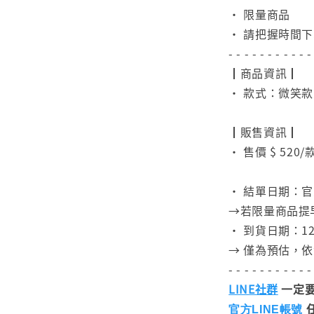
• 限量商品
• 請把握時間
- - - - - - - - - - -
┃商品資訊┃
• 款式：微笑
⠀
┃販售資訊┃
• 售價 $ 520/
⠀
• 結單日期：官
→若限量商品提
• 到貨日期：12
→ 僅為預估，
- - - - - - - - - - -
LINE社群
一定要
官方LINE帳號