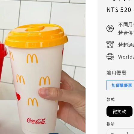
Sale
NT$ 520
price
不同月
若合併
若超過
Worldw
適用優惠
加價購優惠
款式
微笑款
數量