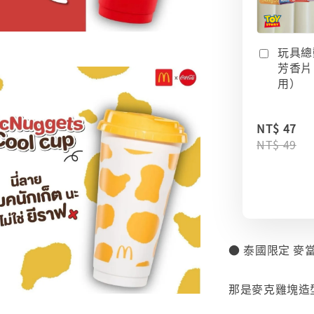
玩具總
芳香片
用）
NT$ 47
NT$ 49
● 泰國限定 麥當
⠀
那是麥克雞塊造
⠀