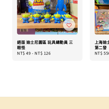
絕版 迪士尼園區 玩具總動員 三
上海迪士
眼怪
第二發
Regular
NT$ 49
-
NT$ 126
Regula
NT$ 55
price
price