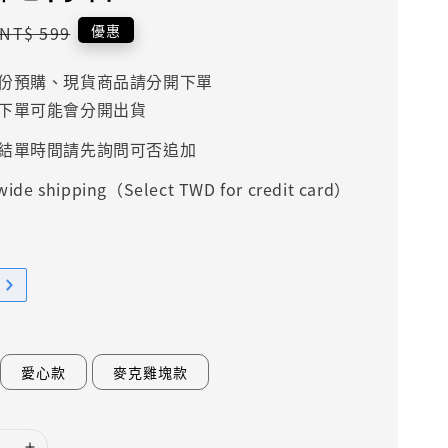
Regular
優惠
NT$ 599
price
份預購、現貨商品請分開下單
下單可能會分開出貨
結單時間請先詢問可否追加
ide shipping（Select TWD for credit card）
愛心款
麥克雞塊款