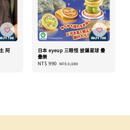
公主 阿
日本 eyeup 三眼怪 披薩星球 疊
疊樂
Sale
NT$ 990
Regular
NT$ 1,180
price
price