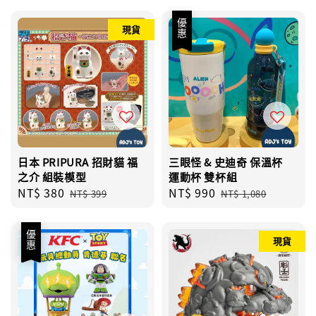
優惠
現貨
日本 PRIPURA 招財貓 福
三眼怪 & 史迪奇 保溫杯
之介 組裝模型
運動杯 雙杯組
Sale
NT$ 380
Regular
Sale
NT$ 990
Regular
NT$ 399
NT$ 1,080
price
price
price
price
優惠
現貨