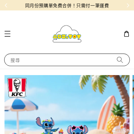
物！
同月份預購單免費合併！只需付一筆運費
搜尋