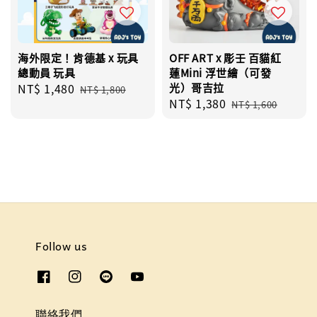
海外限定！肯德基 x 玩具
OFF ART x 彫壬 百貓紅
總動員 玩具
蓮Mini 浮世繪（可發
Sale
NT$ 1,480
Regular
光）哥吉拉
NT$ 1,800
Sale
NT$ 1,380
Regular
price
price
NT$ 1,600
price
price
Follow us
聯絡我們