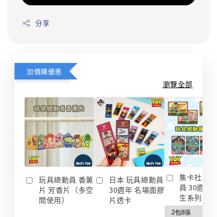
分享
加價購優惠
瀏覽全部
集卡社 玩
玩具總動員 香薰
日本 玩具總動員
員 30週年
片 芳香片（多空
30週年 名場面膠
生系列 收
間使用）
片透卡