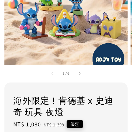
1
/
6
海外限定！肯德基 x 史迪
奇 玩具 夜燈
Sale
NT$ 1,080
Regular
優惠
NT$ 1,399