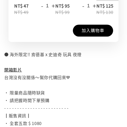
-
+
-
+
-
NT$ 47
NT$ 95
NT$ 125
NT$ 49
NT$ 99
NT$ 130
加入購物車
● 海外限定‼️ 肯德基 x 史迪奇 玩具 夜燈
⠀
開箱影片
台灣沒有沒關係～幫你代購回來💙
⠀
• 限量商品隨時缺貨
• 請把握時間下單預購
- - - - - - - - - - - - - - - - - - - - - - - - -
┃販售資訊┃
• 全套五款 $ 1080