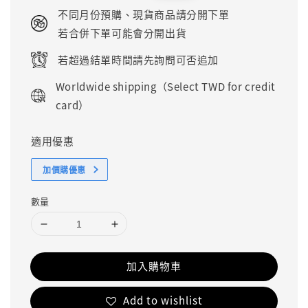
price
price
不同月份預購、現貨商品請分開下單
若合併下單可能會分開出貨
若超過結單時間請先詢問可否追加
Worldwide shipping（Select TWD for credit
card）
適用優惠
加價購優惠
數量
加入購物車
Add to wishlist