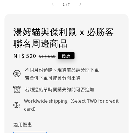
1
/
7
湯姆貓與傑利鼠 x 必勝客
聯名周邊商品
Sale
NT$ 520
Regular
優惠
NT$ 650
price
price
不同月份預購、現貨商品請分開下單
若合併下單可能會分開出貨
若超過結單時間請先詢問可否追加
Worldwide shipping（Select TWD for credit
card）
適用優惠