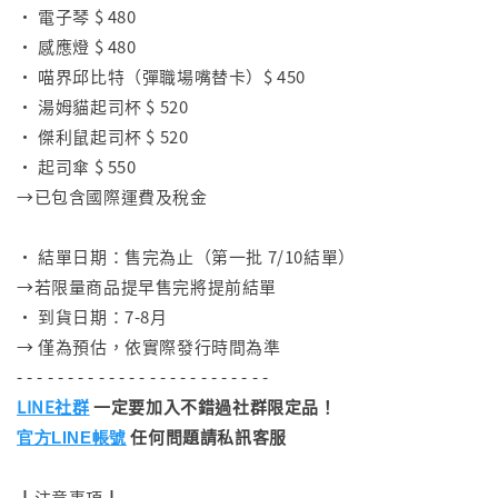
• 電子琴 $ 480
• 感應燈 $ 480
• 喵界邱比特（彈職場嘴替卡）$ 450
• 湯姆貓起司杯 $ 520
• 傑利鼠起司杯 $ 520
• 起司傘 $ 550
→已包含國際運費及稅金
⠀
• 結單日期：售完為止（第一批 7/10結單）
→若限量商品提早售完將提前結單
• 到貨日期：7-8月
→ 僅為預估，依實際發行時間為準
- - - - - - - - - - - - - - - - - - - - - - - - -
LINE社群
一定要加入不錯過社群限定品！
任何問題請私訊客服
官方LINE帳號
┃注意事項┃