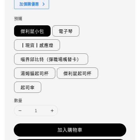
加價購優惠
預購
傑利鼠小包
電子琴
┃現貨┃感應燈
喵界邱比特（彈職場嘴替卡）
湯姆貓起司杯
傑利鼠起司杯
起司傘
數量
加入購物車