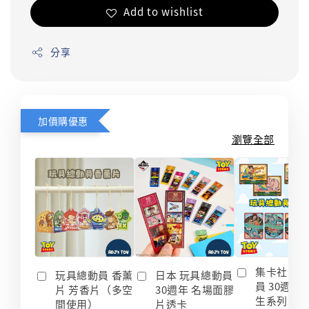
Add to wishlist
分享
加價購優惠
瀏覽全部
集卡社 玩
玩具總動員 香薰
日本 玩具總動員
員 30週年
片 芳香片（多空
30週年 名場面膠
生系列 收
間使用）
片透卡