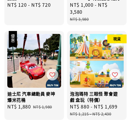
Regular
NT$ 120
-
NT$ 720
Sale
NT$ 1,000
-
NT$
price
price
3,580
Regular
NT$ 3,980
price
優惠
現貨
迪士尼 汽車總動員 麥坤
泡泡瑪特 三眼怪 聚會遊
爆米花桶
戲 盒玩（特價）
Sale
NT$ 1,880
Regular
Sale
NT$ 880
-
NT$ 1,699
Regu
NT$ 1,980
price
price
price
pric
NT$ 1,215
-
NT$ 2,430