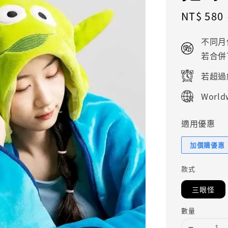
Sale
NT$ 580
price
不同月
若合併
若超過
Worldw
適用優惠
加價購優惠
款式
三眼怪
數量