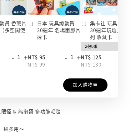
動員 香薰片
日本 玩具總動員
集卡社 玩具總動員
（多空間使
30週年 名場面膠片
30週年玩趣人生系
透卡
列 收藏卡
-
+
-
+
-
+
NT$ 95
NT$ 125
NT$ 99
NT$ 130
加入購物車
三眼怪 & 熊抱哥 多功能毛毯
️一毯多用～