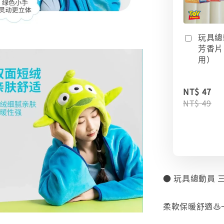
玩具總
芳香片
用）
NT$ 47
NT$ 49
● 玩具總動員 
⠀
柔軟保暖舒適♨
⠀