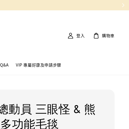
登入
購物車
Q&A
VIP 專屬好康及申請步驟
總動員 三眼怪 & 熊
 多功能毛毯