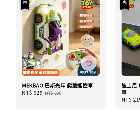
MEKBAO 巴斯光年 爬牆遙控車
迪士尼 
車
Sale
NT$ 629
Regular
NT$ 699
Sale
NT$ 21
price
price
price