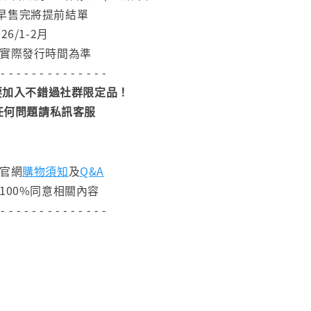
早售完將提前結單
6/1-2月
依實際發行時間為準
 - - - - - - - - - - - - - -
加入不錯過社群限定品！
任何問題請私訊客服
閱官網
購物須知
及
Q&A
100%同意相關內容
 - - - - - - - - - - - - - -