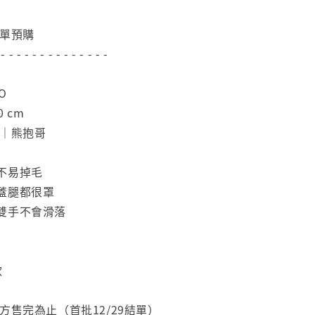
下單預購
 - - - - - - - - - - - - - -
O
0 cm
怪｜熊抱哥
不易掉毛
蓋腿都很罩
雙手不會滑落
款
方售完為止（首批12/29結單）