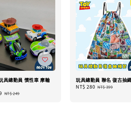
玩具總動員 慣性車 摩輪
玩具總動員 聯名 復古抽
Sale
NT$ 280
Regular
NT$ 399
9
Regular
price
price
NT$ 249
price