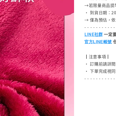
→若限量商品提
• 到貨日期：202
→ 僅為預估，
- - - - - - - - - - -
LINE社群
一定要
官方LINE帳號
┃注意事項┃
• 訂購前請詳
• 下單完成視同
- - - - - - - - - - -