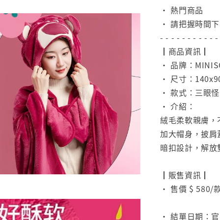
• 熱門商品
• 請把握時間
- - - - - - - - - - -
┃商品資訊┃
• 品牌：MINIS
• 尺寸：140x9
• 款式：三眼
• 介紹：
絨毛柔軟親膚，
加大帽身，披肩
暗扣設計，解放
⠀
┃販售資訊┃
• 售價 $ 580/
⠀
• 結單日期：官