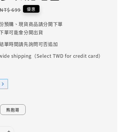
Regular
優惠
NT$ 699
price
份預購、現貨商品請分開下單
下單可能會分開出貨
結單時間請先詢問可否追加
ide shipping（Select TWD for credit card）
熊抱哥