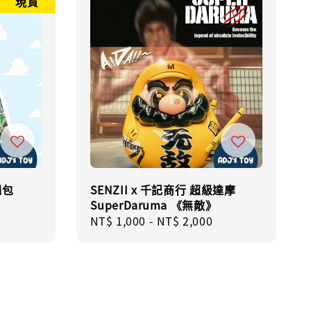
現貨
繩包
SENZII x 千記商行 超級達摩
SuperDaruma 《無敵》
Regular
NT$ 1,000
-
NT$ 2,000
price